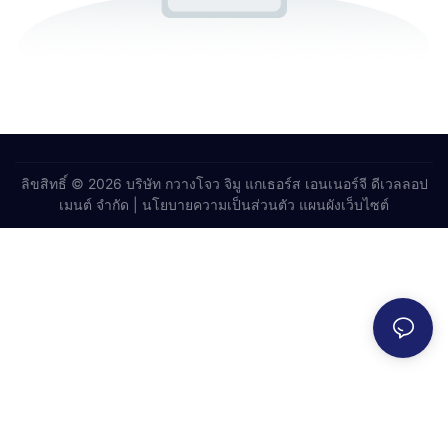
ลิขสิทธิ์ © 2026 บริษัท กวางโจว จิมู แกเธอร์ส เอนเนอร์จี ดีเวลลอป
เมนต์ จำกัด |
นโยบายความเป็นส่วนตัว
แผนผังเว็บไซต์