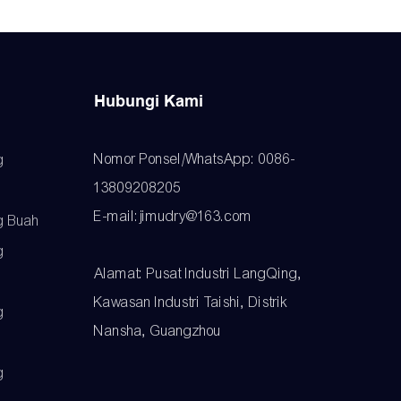
Hubungi Kami
Nomor Ponsel/WhatsApp: 0086-
g
13809208205
E-mail:jimudry@163.com
g Buah
g
Alamat: Pusat Industri LangQing,
Kawasan Industri Taishi, Distrik
g
Nansha, Guangzhou
g