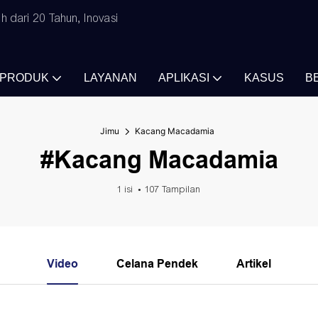
 dari 20 Tahun, Inovasi
PRODUK
LAYANAN
APLIKASI
KASUS
B
Jimu
Kacang Macadamia
#Kacang Macadamia
1 isi
107 Tampilan
Video
Celana Pendek
Artikel