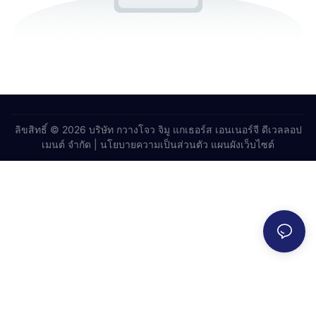
ลิขสิทธิ์ © 2026 บริษัท กวางโจว จิมู แกเธอร์ส เอนเนอร์จี ดีเวลลอป
เมนต์ จำกัด |
นโยบายความเป็นส่วนตัว
แผนผังเว็บไซต์