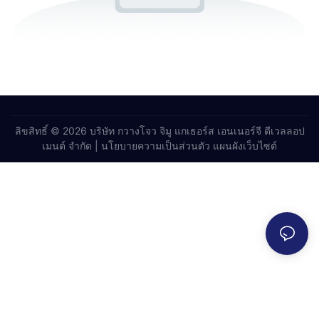
ลิขสิทธิ์ © 2026 บริษัท กวางโจว จิมู แกเธอร์ส เอนเนอร์จี ดีเวลลอป
เมนต์ จำกัด |
นโยบายความเป็นส่วนตัว
แผนผังเว็บไซต์