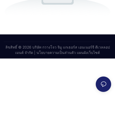
ลิขสิทธิ์ © 2026 บริษัท กวางโจว จิมู แกเธอร์ส เอนเนอร์จี ดีเวลลอป
เมนต์ จำกัด |
นโยบายความเป็นส่วนตัว
แผนผังเว็บไซต์