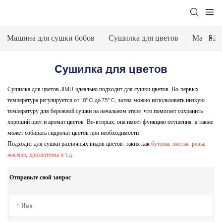
Машина для сушки бобов
Сушилка для цветов
Машина 
Сушилка для цветов
Сушилка для цветов JIMU идеально подходит для сушки цветов. Во-первых,
температура регулируется от 18°C ​​до 75°C, затем можно использовать низкую
температуру для бережной сушки на начальном этапе, что помогает сохранить
хороший цвет и аромат цветов. Во-вторых, она имеет функцию осушения, а также
может собирать гидролат цветов при необходимости.
Подходит для сушки различных видов цветов, таких как
бутоны, листья, розы,
жасмин, хризантемы и т.д.
Отправьте свой запрос
Имя