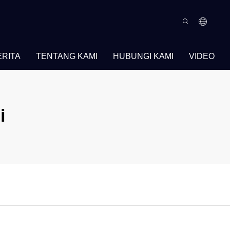
ERITA
TENTANG KAMI
HUBUNGI KAMI
VIDEO
i