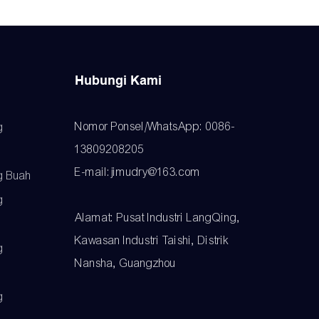
Hubungi Kami
Nomor Ponsel/WhatsApp: 0086-
g
13809208205
E-mail:jimudry@163.com
g Buah
g
Alamat: Pusat Industri LangQing,
Kawasan Industri Taishi, Distrik
g
Nansha, Guangzhou
g