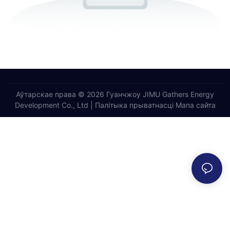
Аўтарскае права © 2026 Гуанчжоу JIMU Gathers Energy
Development Co., Ltd |
Палітыка прыватнасці
Мапа сайта