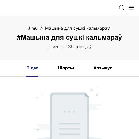
Jimu
Машына для сушкі кальмараў
#Машына для сушкі кальмараў
1 змест
123 праглядаў
Відэа
Шорты
Артыкул