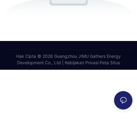
Hak Cipta © 2026 Guangzhou JIMU Gathers Energy
Development Co., Ltd |
Kebijakan Privasi
Peta Situs