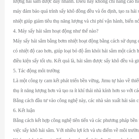
lượng hải sâm được đẩy nhanh. Điều này không chỉ nâng cao hi
máy đảm bảo quá trình sấy khô đồng đều và ổn định, tạo ra hả
nhiệt giúp giảm tiêu thụ năng lượng và chi phí vận hành, biến n
4. Máy sấy hải sâm hoạt động như thế nào?
Máy sấy hải sâm bằng bơm nhiệt hoạt động bằng cách sử dụng ch
có nhiệt độ cao hơn, giúp loại bỏ độ ẩm khỏi hải sâm một cách h
điều kiện sấy tối ưu. Kết quả là, hải sâm được sấy khô đều và 
5. Tác động môi trường
Là một công ty cam kết phát triển bền vững, Jimu tự hào về thi
thụ ít năng lượng hơn và tạo ra ít khí thải nhà kính hơn so với 
Bằng cách đầu tư vào công nghệ này, các nhà sản xuất hải sản c
6. Kết luận
Bằng cách kết hợp công nghệ tiên tiến và các phương pháp bền 
việc sấy khô hải sâm. Với nhiều lợi ích và ưu điểm về môi trường