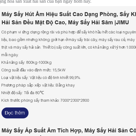
g hóa sản xuất hải sản của bạn ngay hôm nay.
Máy Sấy Hút Ẩm Hiệu Suất Cao Dạng Phòng, Sấy K
Hải Sản Đều Mật Độ Cao, Máy Sấy Hải Sâm |JIMU
Có phạm vi ứng dụng rộng rãi và phù hợp để sấy khô hầu hết các loại nguyê
liệu, bao gồm nhưng không giới hạn ở máy sấy trái cây, máy sấy rau củ, máy
thịt và máy sấy hải sản. Thiết bị sấy công suất lớn, có khả năng xử lý hơn 1.00
mỗi ngày.
Khả năng sấy: 800kg-1000kg
Công suất đầu vào định mức: 15,5kW
Loại vật liệu sấy: Vật liệu có độ tinh khiết 99,9%.
Phương pháp sắp xếp vật liệu: Bằng khay
Nhiệt độ sấy: Tối đa 80℃
Kích thước phòng sấy tham khảo: 7000*2300*2800
Đọc thêm
Máy Sấy Áp Suất Âm Tích Hợp, Máy Sấy Hải Sản C