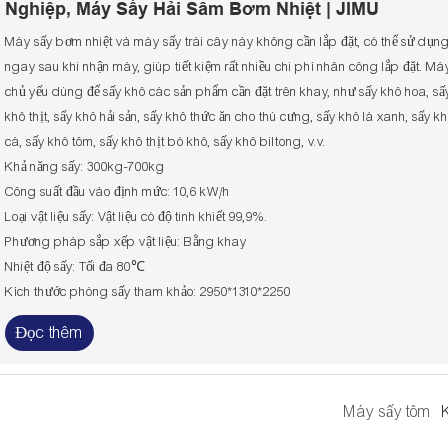
Nghiệp, Máy Sấy Hải Sâm Bơm Nhiệt | JIMU
Máy sấy bơm nhiệt và máy sấy trái cây này không cần lắp đặt, có thể sử dụn
ngay sau khi nhận máy, giúp tiết kiệm rất nhiều chi phí nhân công lắp đặt. Má
chủ yếu dùng để sấy khô các sản phẩm cần đặt trên khay, như sấy khô hoa, sấ
khô thịt, sấy khô hải sản, sấy khô thức ăn cho thú cưng, sấy khô lá xanh, sấy k
cá, sấy khô tôm, sấy khô thịt bò khô, sấy khô biltong, v.v.
Khả năng sấy: 300kg-700kg
Công suất đầu vào định mức: 10,6 kW/h
Loại vật liệu sấy: Vật liệu có độ tinh khiết 99,9%.
Phương pháp sắp xếp vật liệu: Bằng khay
Nhiệt độ sấy: Tối đa 80℃
Kích thước phòng sấy tham khảo: 2950*1310*2250
Đọc thêm
Máy sấy tôm