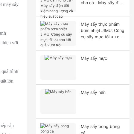
cho cá - Máy sấy điện
ột máy sấy
tiết kiệm năng lượng
và hiệu suất cao
Máy sấy thực phẩm
bơm nhiệt JIMU: Công
anh
cụ sấy mực tối ưu cho
 thiện với
kết quả vượt trội
Máy sấy mực
 quá trình
uất lớn
Máy sấy hến
phép sản
Máy sấy bong bóng
cá