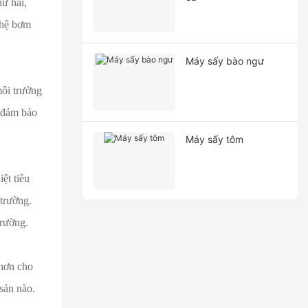
ứ hai,
ghệ bơm
Máy sấy bào ngư
môi trường
ể đảm bảo
Máy sấy tôm
ệt tiêu
 trường.
trường.
 hơn cho
 sản nào.