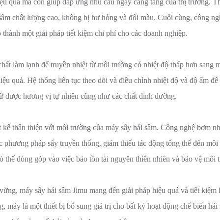
ệu quả mà còn giúp đáp ứng nhu cầu ngày càng tăng của thị trường. Th
i sâm chất lượng cao, không bị hư hỏng và đổi màu. Cuối cùng, công n
ó thành một giải pháp tiết kiệm chi phí cho các doanh nghiệp.
ất làm lạnh để truyền nhiệt từ môi trường có nhiệt độ thấp hơn sang 
iệu quả. Hệ thống liên tục theo dõi và điều chỉnh nhiệt độ và độ ẩm đ
giữ được hương vị tự nhiên cũng như các chất dinh dưỡng.
ết kế thân thiện với môi trường của máy sấy hải sâm. Công nghệ bơm nhi
các phương pháp sấy truyền thống, giảm thiểu tác động tổng thể đến môi
ó thể đóng góp vào việc bảo tồn tài nguyên thiên nhiên và bảo vệ môi 
vững, máy sấy hải sâm Jimu mang đến giải pháp hiệu quả và tiết kiệm
, máy là một thiết bị bổ sung giá trị cho bất kỳ hoạt động chế biến hải