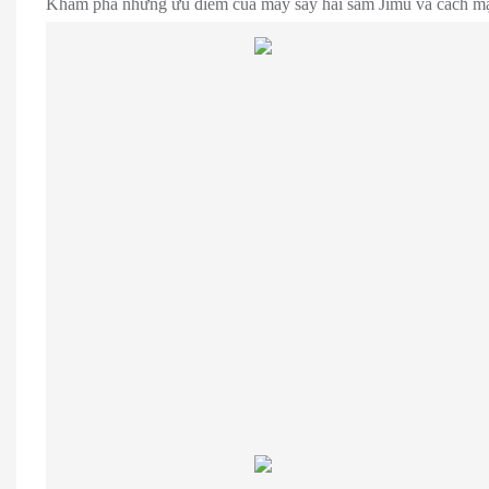
Khám phá những ưu điểm của máy sấy hải sâm Jimu và cách mạn