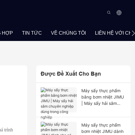
 HỢP
TIN TỨC
VỀ CHÚNG TÔI
LIÊN HỆ VỚI CH
Được Đề Xuất Cho Bạn
Máy sấy thực phẩm
bằng bơm nhiệt JIMU
| Máy sấy hải sâm
chuyên nghiệp dùng
trong công nghiệp
Máy sấy thực phẩm
á trình
bơm nhiệt JIMU dành