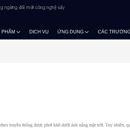
ông ngừng đổi mới công nghệ sấy
N PHẨM
DỊCH VỤ
ỨNG DỤNG
CÁC TRƯỜNG
heo truyền thống được phơi khô dưới ánh nắng mặt trời. Tuy nhiên, qu