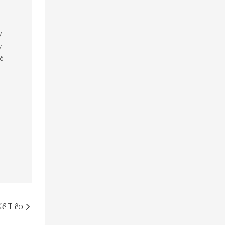
g
y
y
hô
Kế Tiếp