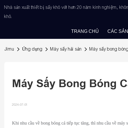
Nhà sản xuất thiết bị sấy khô với hơn 20 năm kinh nghiệm, kh
khô.
TRANG CHỦ
CÁC SẢ
Jimu
Ứng dụng
Máy sấy hải sản
Máy sấy bong bón
Máy Sấy Bong Bóng C
2024-07-01
Khi nhu cầu về bong bóng cá tiếp tục tăng, thì nhu cầu về máy 