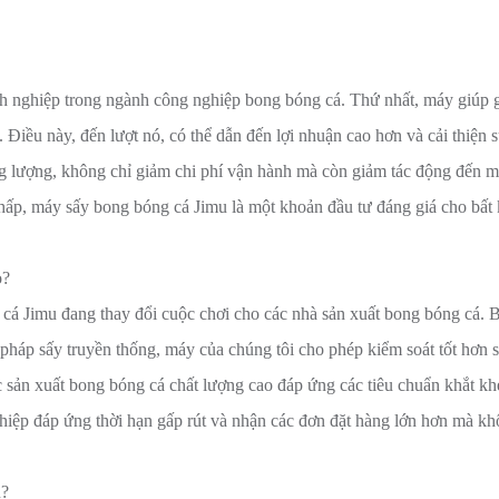
nh nghiệp trong ngành công nghiệp bong bóng cá. Thứ nhất, máy giúp
 Điều này, đến lượt nó, có thể dẫn đến lợi nhuận cao hơn và cải thiện s
g lượng, không chỉ giảm chi phí vận hành mà còn giảm tác động đến m
ì thấp, máy sấy bong bóng cá Jimu là một khoản đầu tư đáng giá cho bất
o?
g cá Jimu đang thay đổi cuộc chơi cho các nhà sản xuất bong bóng cá. 
pháp sấy truyền thống, máy của chúng tôi cho phép kiểm soát tốt hơn
ục sản xuất bong bóng cá chất lượng cao đáp ứng các tiêu chuẩn khắt kh
hiệp đáp ứng thời hạn gấp rút và nhận các đơn đặt hàng lớn hơn mà k
n?