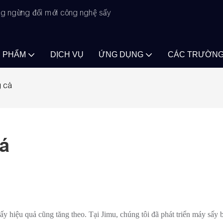
ông ngừng đổi mới công nghệ sấy
N PHẨM
DỊCH VỤ
ỨNG DỤNG
CÁC TRƯỜNG
g cá
á
sấy hiệu quả cũng tăng theo. Tại Jimu, chúng tôi đã phát triển máy sấy