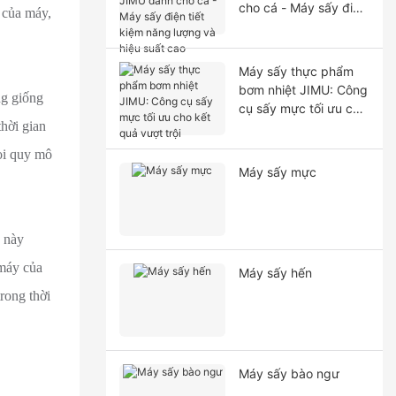
cho cá - Máy sấy điện
h của máy,
tiết kiệm năng lượng
và hiệu suất cao
Máy sấy thực phẩm
bơm nhiệt JIMU: Công
ng giống
cụ sấy mực tối ưu cho
thời gian
kết quả vượt trội
mọi quy mô
Máy sấy mực
u này
 máy của
Máy sấy hến
trong thời
Máy sấy bào ngư