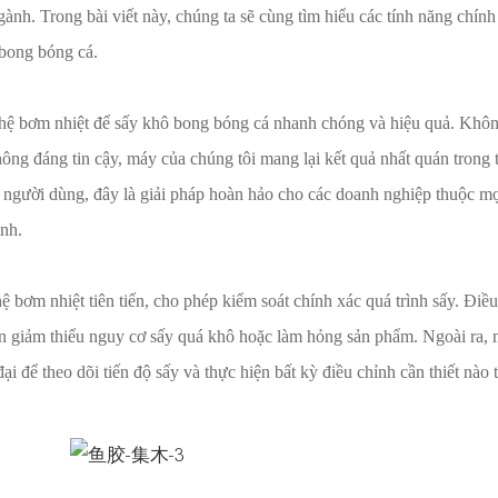
ành. Trong bài viết này, chúng ta sẽ cùng tìm hiểu các tính năng chín
 bong bóng cá.
nghệ bơm nhiệt để sấy khô bong bóng cá nhanh chóng và hiệu quả. Khô
ông đáng tin cậy, máy của chúng tôi mang lại kết quả nhất quán trong 
với người dùng, đây là giải pháp hoàn hảo cho các doanh nghiệp thuộc 
ình.
 bơm nhiệt tiên tiến, cho phép kiểm soát chính xác quá trình sấy. Điề
 giảm thiểu nguy cơ sấy quá khô hoặc làm hỏng sản phẩm. Ngoài ra,
i để theo dõi tiến độ sấy và thực hiện bất kỳ điều chỉnh cần thiết nào 