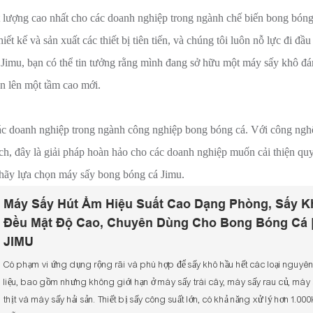
ất lượng cao nhất cho các doanh nghiệp trong ngành chế biến bong bóng
t kế và sản xuất các thiết bị tiên tiến, và chúng tôi luôn nỗ lực đi đầu
Jimu, bạn có thể tin tưởng rằng mình đang sở hữu một máy sấy khô đá
ạn lên một tầm cao mới.
các doanh nghiệp trong ngành công nghiệp bong bóng cá. Với công ng
i ích, đây là giải pháp hoàn hảo cho các doanh nghiệp muốn cải thiện quy
hãy lựa chọn máy sấy bong bóng cá Jimu.
Máy Sấy Hút Ẩm Hiệu Suất Cao Dạng Phòng, Sấy K
Đều Mật Độ Cao, Chuyên Dùng Cho Bong Bóng Cá 
JIMU
Có phạm vi ứng dụng rộng rãi và phù hợp để sấy khô hầu hết các loại nguyê
liệu, bao gồm nhưng không giới hạn ở máy sấy trái cây, máy sấy rau củ, máy
thịt và máy sấy hải sản. Thiết bị sấy công suất lớn, có khả năng xử lý hơn 1.00