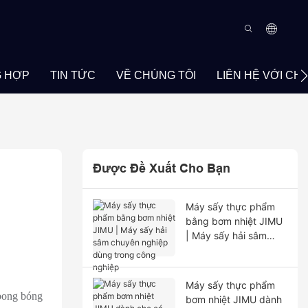
 HỢP
TIN TỨC
VỀ CHÚNG TÔI
LIÊN HỆ VỚI CH
Được Đề Xuất Cho Bạn
Máy sấy thực phẩm
bằng bơm nhiệt JIMU
| Máy sấy hải sâm
chuyên nghiệp dùng
trong công nghiệp
Máy sấy thực phẩm
 bong bóng
bơm nhiệt JIMU dành