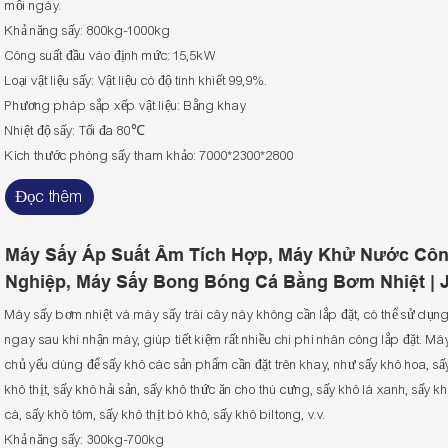
mỗi ngày.
Khả năng sấy: 800kg-1000kg
Công suất đầu vào định mức: 15,5kW
Loại vật liệu sấy: Vật liệu có độ tinh khiết 99,9%.
Phương pháp sắp xếp vật liệu: Bằng khay
Nhiệt độ sấy: Tối đa 80℃
Kích thước phòng sấy tham khảo: 7000*2300*2800
Đọc thêm
Máy Sấy Áp Suất Âm Tích Hợp, Máy Khử Nước Cô
Nghiệp, Máy Sấy Bong Bóng Cá Bằng Bơm Nhiệt | 
Máy sấy bơm nhiệt và máy sấy trái cây này không cần lắp đặt, có thể sử dụn
ngay sau khi nhận máy, giúp tiết kiệm rất nhiều chi phí nhân công lắp đặt. Má
chủ yếu dùng để sấy khô các sản phẩm cần đặt trên khay, như sấy khô hoa, sấ
khô thịt, sấy khô hải sản, sấy khô thức ăn cho thú cưng, sấy khô lá xanh, sấy k
cá, sấy khô tôm, sấy khô thịt bò khô, sấy khô biltong, v.v.
Khả năng sấy: 300kg-700kg