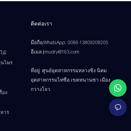
ติดต่อเรา
มือถือ/WhatsApp: 0086-13809208205
ว
อีเมล:jimudry@163.com
ไม้
มุนไพร
ที่อยู่: ศูนย์อุตสาหกรรมหลางชิง นิคม
อุตสาหกรรมไท่ซือ เขตหนานซา เมือง
กวางโจว
ื่อง
าหาร