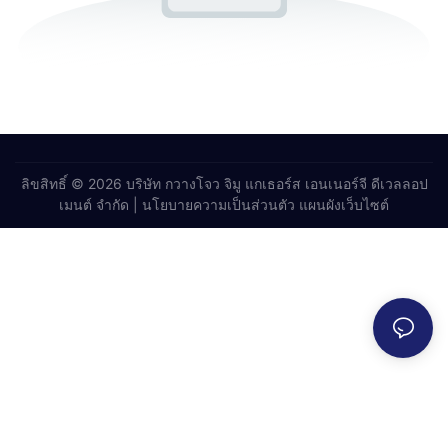
ลิขสิทธิ์ © 2026 บริษัท กวางโจว จิมู แกเธอร์ส เอนเนอร์จี ดีเวลลอป
เมนต์ จำกัด |
นโยบายความเป็นส่วนตัว
แผนผังเว็บไซต์