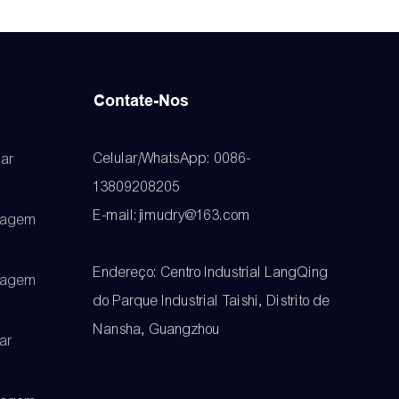
Contate-Nos
Celular/WhatsApp: 0086-
ar
13809208205
E-mail:jimudry@163.com
cagem
Endereço: Centro Industrial LangQing
cagem
do Parque Industrial Taishi, Distrito de
Nansha, Guangzhou
ar