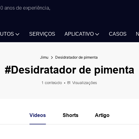
0 anos de experiência,
UTOS
SERVIÇOS
APLICATIVO
CASOS
N
Jimu
Desidratador de pimenta
#Desidratador de pimenta
1 conteúdo
81 Visualizações
Vídeos
Shorts
Artigo