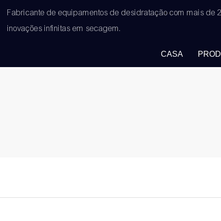
Fabricante de equipamentos de desidratação com mais de 2
inovações infinitas em secagem.
CASA
PROD