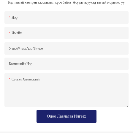
Бид тантай хамтран ажиллахыг хүсч байна. Асуулт асуухад тавтай морилно уу.
Нэр
Имэйл
Утас/WhatsApp/Skype
Компанийн Нэр
Сэтгэл Ханамжтай
Одоо Лавлагаа Илгээх