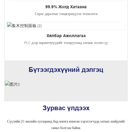
99.9% Жигд Хатаана
Сөрөг даралтыг тэнцвэржүүлэх технологи
Хялбар Ажиллагаа
PLC дээр параметрүүдийг тохируулаад хатааж эхэлнэ үү
Бүтээгдэхүүний дэлгэц
Зурвас үлдээх
Сүүлийн 20 жилийн хугацаанд бид мянга мянган хэрэглэгчдэд хатаах шийдлийг
санал болгож байна.