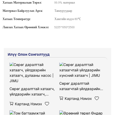
Хатаах Материалын Төрөл:
99.9% материал
Материал Байрлуулах Арга:
Тавиуруудаар
Хатаах Температур:
Хамгийн ихдээ 80℃
Лавлах Хатаах Өрөөний Хэмжээ:
5225*1950*2500
Илүү Олон Сонголтууд
Сөрөг даралттай
Сөрөг даралттай хатаагч,
хатаагчтай үйлдвэрийн
үйлдвэрийн хатаагч,
хүнсний хатаагч | JIMU
Картанд Нэмэх
дулааны насос | JIMU
Картанд Нэмэх