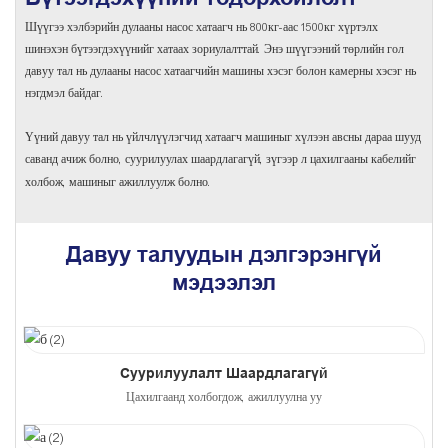
Шүүгээ хэлбэрийн дулааны насос хатаагч нь 800кг-аас 1500кг хүртэлх
шинэхэн бүтээгдэхүүнийг хатаах зориулалттай. Энэ шүүгээний төрлийн гол
давуу тал нь дулааны насос хатаагчийн машины хэсэг болон камерны хэсэг нь
нэгдмэл байдаг.
Үүний давуу тал нь үйлчлүүлэгчид хатаагч машиныг хүлээн авсны дараа шууд
саванд ачиж болно, суурилуулах шаардлагагүй, зүгээр л цахилгааны кабелийг
холбож, машиныг ажиллуулж болно.
Давуу талуудын дэлгэрэнгүй
мэдээлэл
Суурилуулалт Шаардлагагүй
Цахилгаанд холбогдож, ажиллуулна уу