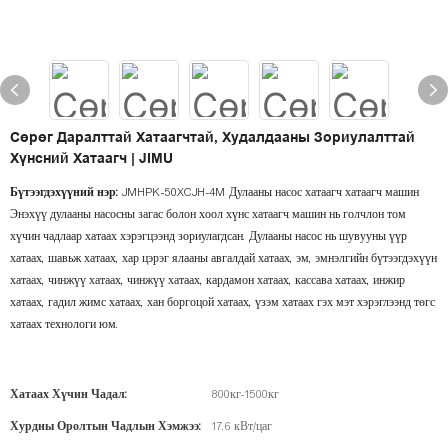
Сөрөг Даралттай Хатаагчтай, Худалдааны Зориулалттай
Хүнсний Хатаагч | JIMU
Бүтээгдэхүүний нэр:
JMHPK-50XCJH-4M Дулааны насос хатаагч хатаагч машин
Энэхүү дулааны насосны загас болон хоол хүнс хатаагч машин нь голчлон том
хүчин чадлаар хатаах хэрэгцээнд зориулагдсан. Дулааны насос нь шувууны үүр
хатаах, шавьж хатаах, хар цэрэг ялааны авгалдай хатаах, эм, эмнэлгийн бүтээгдэхүүн
хатаах, чинжүү хатаах, чинжүү хатаах, кардамон хатаах, кассава хатаах, инжир
хатаах, гадил жимс хатаах, хан боргоцой хатаах, үзэм хатаах гэх мэт хэрэглээнд төгс
хатаах технологи юм.
Хатаах Хүчин Чадал:
800кг-1500кг
Хурдны Оролтын Чадлын Хэмжээ:
17.6 кВт/цаг