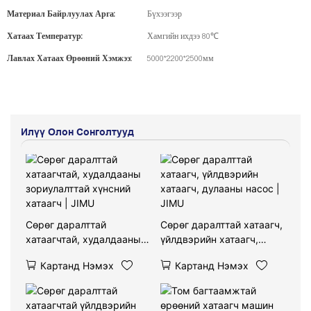
Материал Байрлуулах Арга:
Бүхээгээр
Хатаах Температур:
Хамгийн ихдээ 80℃
Лавлах Хатаах Өрөөний Хэмжээ:
5000*2200*2500мм
Илүү Олон Сонголтууд
Сөрөг даралттай
Сөрөг даралттай хатаагч,
хатаагчтай, худалдааны
үйлдвэрийн хатаагч,
зориулалттай хүнсний
дулааны насос | JIMU
Картанд Нэмэх
Картанд Нэмэх
хатаагч | JIMU