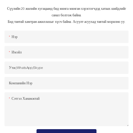
Сүүлийн 20 жилийн хугацаанд бид мянга мянган хэрэглэгчдэд хатаах шийдлийг
санал болгож байна.
Бид тантай хамтран ажиллахыг хүсч байна. Асуулт асуухад тавтай морилно уу.
Нэр
Имэйл
Утас/WhatsApp/Skype
Компанийн Нэр
Сэтгэл Ханамжтай