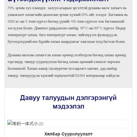
75% эрчим хүч хэмнэдэг, халуун агаарын эргэлттэй дулааны насос хатаагч нь
уламжлалт хатаагчийн цахилгаан эрчим хүчний 25%-ийг эзэлдэг. Багтаамж нь
1000 кг-аас 5 тонн хүртэл бөгөөд үүнийг 100 тонн хүртэлх том багтаамжтай
хослуулж болно. Дижитал удирдлагын самбар, 18°C-аас 80°C хүртэл. Өндөр
температурт хатаах, бага температурт хатаах, чийгшүүлэх функцүүд нь
бүтээгдэхүүний янз бүрийн хатаах шаардлагыг хангахын тулд багтсан болно.
Дулааны насосны хатаагч нь хатаах өрөөнд холбогдсон бөгөөд хатаах өрөөнд
тэргэнцэр, тавиур суурилуулсан бөгөөд хатаах өрөөний хэмжээг өөрчлөх
боломжтой. Хатаах камер (полиуретан тусгаарлагч хавтан), дэд самбар,
тавиур, тавиурууд нь хүнсний зориулалттай SS304 материалаар хийгдсэн.
Давуу талуудын дэлгэрэнгүй
мэдээлэл
Хялбар Суурилуулалт