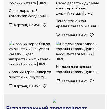
Сөрөг даралттай
хатаагчтай үйлдвэрийн
хүнсний хатаагч | JIMU
Том багтаамжтай
Картанд Нэмэх
өрөөний хатаагч машин
Сөрөг даралтын дулааны
Картанд Нэмэх
насос Арилжааны
хүнсний хатаагч|JIMU
Нэгдсэн давхарласан
Өрөөний төрөл Өндөр үр
төрлийн хатаагч Дулааны
ашигтай чийгшүүлэгч
насос Хатаагч Машин |
Картанд Нэмэх
хатаагч Өндөр
JIMU
Картанд Нэмэх
нягтралтай жигд хатаагч
хүнсний хатаагч |JIMU
Бүтээгдэхүүний тодорхойлолт