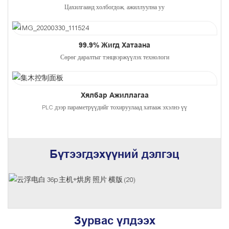
Цахилгаанд холбогдож, ажиллуулна уу
99.9% Жигд Хатаана
Сөрөг даралтыг тэнцвэржүүлэх технологи
Хялбар Ажиллагаа
PLC дээр параметрүүдийг тохируулаад хатааж эхэлнэ үү
Бүтээгдэхүүний дэлгэц
Зурвас үлдээх