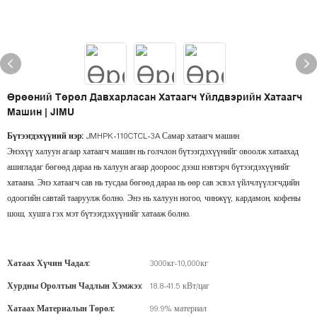
Өрөөний Төрөл Давхарласан Хатаагч Үйлдвэрийн Хатаагч
Машин | JIMU
Бүтээгдэхүүний нэр:
JMHPK-110CTCL-3A Самар хатаагч машин
Энэхүү халуун агаар хатаагч машин нь голчлон бүтээгдэхүүнийг овоолж хатаахад
ашигладаг бөгөөд дараа нь халуун агаар доороос дээш нэвтэрч бүтээгдэхүүнийг
хатаана. Энэ хатаагч сав нь тусдаа бөгөөд дараа нь өөр сав эсвэл үйлчлүүлэгчдийн
одоогийн савтай тааруулж болно. Энэ нь халуун ногоо, чинжүү, кардамон, кофены
шош, хушга гэх мэт бүтээгдэхүүнийг хатааж болно.
Хатаах Хүчин Чадал:
3000кг-10,000кг
Хурдны Оролтын Чадлын Хэмжээ:
18.8-41.5 кВт/цаг
Хатаах Материалын Төрөл:
99.9% материал