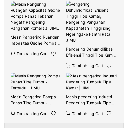
Mesin Pangering Ruangan
Kapasitas Gedhe Pompa
Panas Tekanan Negatif
Pengering Dehumidifikasi
Tambah Ing Cart
Pangering Panganan
Efisiensi Tinggi Tipe Kamar,
Komersial|JIMU
Pengering Panganan
Tambah Ing Cart
Kapadhetan Tinggi sing
Ngeringake kanthi Rata |
JIMU
Mesin Pengering Pompa
Mesin pengering industri
Panas Tipe Tumpuk
Pengering Tumpuk Tipe
Terpadu | JIMU
Kamar | JIMU
Tambah Ing Cart
Tambah Ing Cart