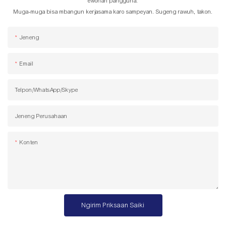
ewonan pangguna.
Muga-muga bisa mbangun kerjasama karo sampeyan. Sugeng rawuh, takon.
Jeneng
Email
Telpon/WhatsApp/Skype
Jeneng Perusahaan
Konten
Ngirim Priksaan Saiki