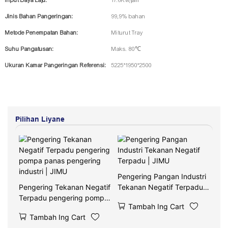
Input Daya Laju:
17.6Kw/jam
Jinis Bahan Pangeringan:
99,9% bahan
Metode Penempatan Bahan:
Miturut Tray
Suhu Pangatusan:
Maks. 80℃
Ukuran Kamar Pangeringan Referensi:
5225*1950*2500
Pilihan Liyane
Pengering Pangan Industri
Pengering Tekanan Negatif
Tekanan Negatif Terpadu |
Terpadu pengering pompa
JIMU
Tambah Ing Cart
panas pengering industri |
Tambah Ing Cart
JIMU