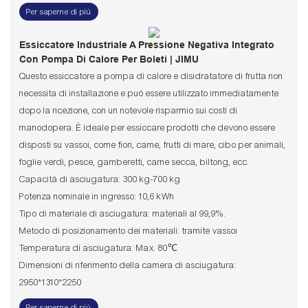
Per saperne di più
Essiccatore Industriale A Pressione Negativa Integrato
Con Pompa Di Calore Per Boleti | JIMU
Questo essiccatore a pompa di calore e disidratatore di frutta non
necessita di installazione e può essere utilizzato immediatamente
dopo la ricezione, con un notevole risparmio sui costi di
manodopera. È ideale per essiccare prodotti che devono essere
disposti su vassoi, come fiori, carne, frutti di mare, cibo per animali,
foglie verdi, pesce, gamberetti, carne secca, biltong, ecc.
Capacità di asciugatura: 300 kg-700 kg
Potenza nominale in ingresso: 10,6 kWh
Tipo di materiale di asciugatura: materiali al 99,9%.
Metodo di posizionamento dei materiali: tramite vassoi
Temperatura di asciugatura: Max. 80℃
Dimensioni di riferimento della camera di asciugatura:
2950*1310*2250
Per saperne di più