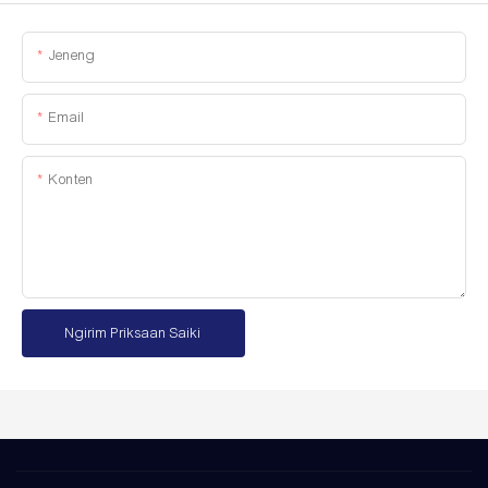
Jeneng
Email
Konten
Ngirim Priksaan Saiki