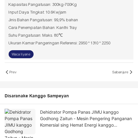
Kapasitas Pangatusan: 300kg-700Kg
Input Daya Tingkat: 10.6Kw/jam
Jinis Bahan Pangatusan: 99,9% bahan
Cara Penempatan Bahan: Kanthi Tray
Suhu Pangatusan: Maks. 80℃
Ukuran Kamar Pangeringan Referensi: 2950 * 1310 * 2250
Waca liyane
Prev
Sabanjure
Disaranake Kanggo Sampeyan
Dehidrator Pompa Panas JIMU kanggo
Godhong Zaitun - Mesin Pengering Panganan
Komersial sing Hemat Energi kanggo
Pangatusan Kualitas Premium