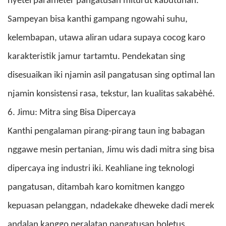
nyetel parameter pangatusan miturut kabutuhan.
Sampeyan
bisa kanthi gampang ngowahi suhu,
kelembapan, utawa aliran udara supaya cocog karo
karakteristik jamur tartamtu. Pendekatan sing
disesuaikan iki njamin asil pangatusan sing optimal lan
njamin konsistensi rasa, tekstur, lan kualitas sakabèhé.
6. Jimu: Mitra sing Bisa Dipercaya
Kanthi pengalaman pirang-pirang taun ing babagan
nggawe mesin pertanian, Jimu wis dadi mitra sing bisa
dipercaya ing industri iki. Keahliane ing teknologi
pangatusan, ditambah karo komitmen kanggo
kepuasan pelanggan, ndadekake dheweke dadi merek
andalan kanggo peralatan pangatusan boletus.