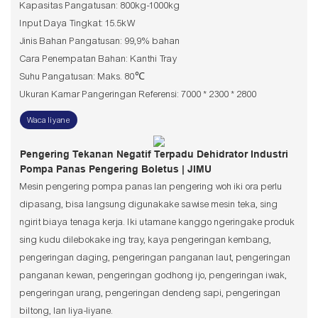
Kapasitas Pangatusan: 800kg-1000kg
Input Daya Tingkat: 15.5kW
Jinis Bahan Pangatusan: 99,9% bahan
Cara Penempatan Bahan: Kanthi Tray
Suhu Pangatusan: Maks. 80℃
Ukuran Kamar Pangeringan Referensi: 7000 * 2300 * 2800
Waca liyane
Pengering Tekanan Negatif Terpadu Dehidrator Industri
Pompa Panas Pengering Boletus | JIMU
Mesin pengering pompa panas lan pengering woh iki ora perlu
dipasang, bisa langsung digunakake sawise mesin teka, sing
ngirit biaya tenaga kerja. Iki utamane kanggo ngeringake produk
sing kudu dilebokake ing tray, kaya pengeringan kembang,
pengeringan daging, pengeringan panganan laut, pengeringan
panganan kewan, pengeringan godhong ijo, pengeringan iwak,
pengeringan urang, pengeringan dendeng sapi, pengeringan
biltong, lan liya-liyane.