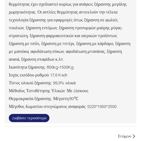
θερμότητας έχει σχεδιαστεί κυρίως για ανάγκες ξήρανσης μεγάλης
χωρητικότητας. Οι αντλίες θερμότητας αποτελούν την τέλεια
τεχνολογία ξήρανσης για εφαρμογές όπως ξήρανση σε φωλιές
πουλιών, ξήρανση εντόμων, ξήρανση προνυμφών μαύρης μύγας-
στρατιώτη, ξήρανση φαρμακευτικών και ιατρικών προϊόντων,
ξήρανση με τσίλι, ξήρανση με πιπέρι, ξήρανση με κάρδαμο, ξήρανση
με μανιόκα, αφυδάτωση σύκων, αφυδάτωση μπανάνας, ξήρανση
ανανά, ξήρανση σταφίδων κ.λπ.
Ικανότητα ξήρανσης: 800kg-1500Kg
Ισχύς εισόδου ρυθμού: 17,6 Kw/h
Τύπος υλικού ξήρανσης: 99,9% υλικά
Μέθοδος Τοποθέτησης Υλικών: Με Δίσκους
Θερμοκρασία ξήρανσης: Μέγιστη 80℃
Μέγεθος δωματίου στεγνώματος αναφοράς: 5225*1950*2500
Διαβάστε περισσότερα
Επόμενο