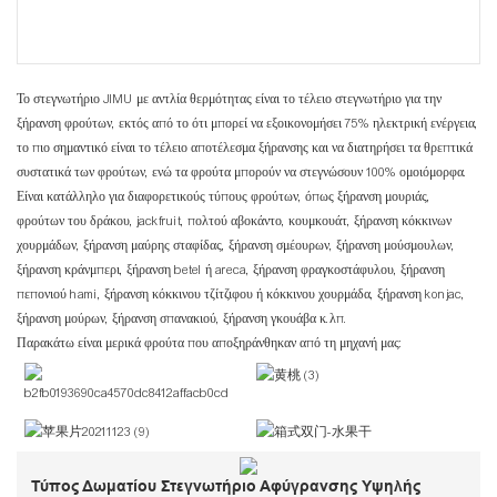
Το στεγνωτήριο JIMU με αντλία θερμότητας είναι το τέλειο στεγνωτήριο για την
ξήρανση φρούτων, εκτός από το ότι μπορεί να εξοικονομήσει 75% ηλεκτρική ενέργεια,
το πιο σημαντικό είναι το τέλειο αποτέλεσμα ξήρανσης και να διατηρήσει τα θρεπτικά
συστατικά των φρούτων, ενώ τα φρούτα μπορούν να στεγνώσουν 100% ομοιόμορφα.
Είναι κατάλληλο για διαφορετικούς τύπους φρούτων, όπως ξήρανση μουριάς,
φρούτων του δράκου, jackfruit, πολτού αβοκάντο, κουμκουάτ, ξήρανση κόκκινων
χουρμάδων, ξήρανση μαύρης σταφίδας, ξήρανση σμέουρων, ξήρανση μούσμουλων,
ξήρανση κράνμπερι, ξήρανση betel ή areca, ξήρανση φραγκοστάφυλου, ξήρανση
πεπονιού hami, ξήρανση κόκκινου τζίτζιφου ή κόκκινου χουρμάδα, ξήρανση konjac,
ξήρανση μούρων, ξήρανση σπανακιού, ξήρανση γκουάβα κ.λπ.
Παρακάτω είναι μερικά φρούτα που αποξηράνθηκαν από τη μηχανή μας:
Τύπος Δωματίου Στεγνωτήριο Αφύγρανσης Υψηλής