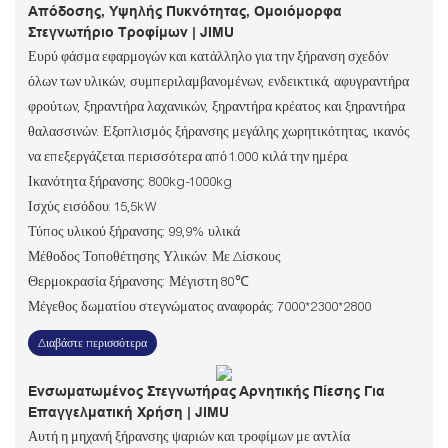
Απόδοσης, Υψηλής Πυκνότητας, Ομοιόμορφα
Στεγνωτήριο Τροφίμων | JIMU
Ευρύ φάσμα εφαρμογών και κατάλληλο για την ξήρανση σχεδόν
όλων των υλικών, συμπεριλαμβανομένων, ενδεικτικά, αφυγραντήρα
φρούτων, ξηραντήρα λαχανικών, ξηραντήρα κρέατος και ξηραντήρα
θαλασσινών. Εξοπλισμός ξήρανσης μεγάλης χωρητικότητας, ικανός
να επεξεργάζεται περισσότερα από 1.000 κιλά την ημέρα.
Ικανότητα ξήρανσης: 800kg-1000kg
Ισχύς εισόδου: 15,5kW
Τύπος υλικού ξήρανσης: 99,9% υλικά
Μέθοδος Τοποθέτησης Υλικών: Με Δίσκους
Θερμοκρασία ξήρανσης: Μέγιστη 80℃
Μέγεθος δωματίου στεγνώματος αναφοράς: 7000*2300*2800
Διαβάστε περισσότερα
Ενσωματωμένος Στεγνωτήρας Αρνητικής Πίεσης Για
Επαγγελματική Χρήση | JIMU
Αυτή η μηχανή ξήρανσης ψαριών και τροφίμων με αντλία