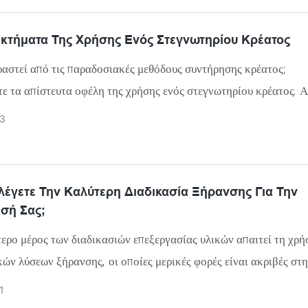
α στη Διεθνή Έκθεση Κατοικίδιων Ζώων που πραγματοποιήθηκε 
σι Μινχ του Βιετνάμ, προσελκύοντας την προσοχή πολλών επισ
εκτήματα Της Χρήσης Ενός Στεγνωτηρίου Κρέατος
κομένων στον κλάδο.
αστεί από τις παραδοσιακές μεθόδους συντήρησης κρέατος;
 τα απίστευτα οφέλη της χρήσης ενός στεγνωτηρίου κρέατος. 
ης διάρκειας ζωής έως την ένταση των γεύσεων, αυτό το άρθρο
3
ει πέντε πλεονεκτήματα της ενσωμάτωσης ενός στεγνωτηρίου κρ
ική σας ρουτίνα. Μην χάσετε την ευκαιρία να απολαύσετε πιο νό
ά και πιο βολικά γεύματα - εξερευνήστε τα πρωτοποριακά πλεον
έγετε Την Καλύτερη Διαδικασία Ξήρανσης Για Την
σή Σας;
ερο μέρος των διαδικασιών επεξεργασίας υλικών απαιτεί τη χρή
ών λύσεων ξήρανσης, οι οποίες μερικές φορές είναι ακριβές στ
περιορισμένη διάρκεια ζωής. Η επιλογή της σωστής λύσης ξήραν
1
ς επεξεργασίας σας είναι κρίσιμη, καθώς ο λάθος ξηραντήρας μπ