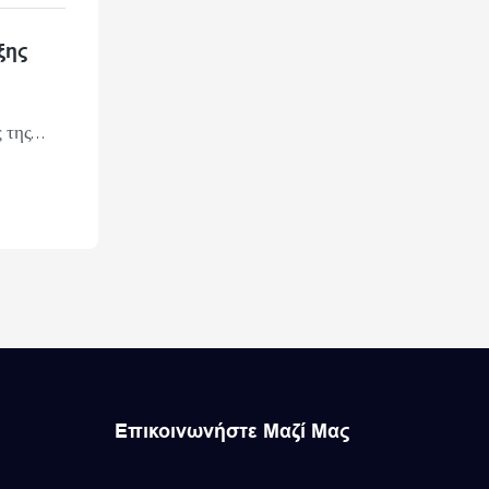
ξης
 της
των
εργείται
ν μια
Επικοινωνήστε Μαζί Μας