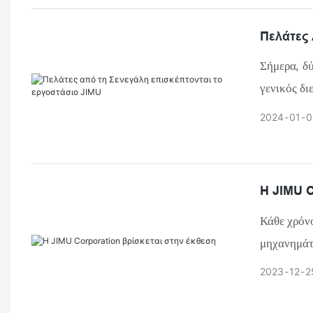
έχει μακρο
Πελάτες
στην οικο
διαθέσιμων
Σήμερα, δύ
του σύνολο
γενικός δι
δύσκολο ε
2024
01
0
Η JIMU C
Κάθε χρόνο
μηχανημάτ
διάφορες 
2023
12
2
ξηραντήρας
επεξεργασ