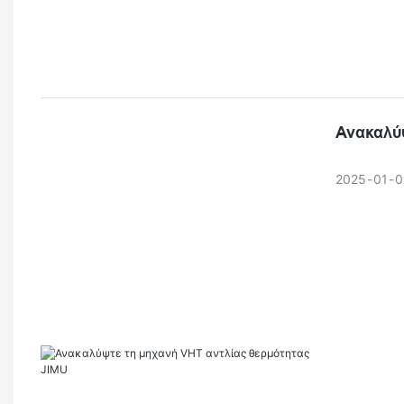
απόδοση ξή
τις γεύσει
κλίμακας, 
για να καλ
Ανακαλύ
προσαρμογ
Σας προσκα
2025
01
0
φρούτων! 
μπορεί να 
επεξεργασ