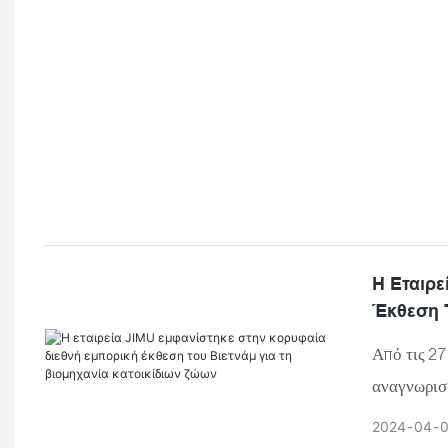
Η Εταιρε
Έκθεση Τ
Από τις 27
αναγνωρισ
παρουσίασ
2024
04
0