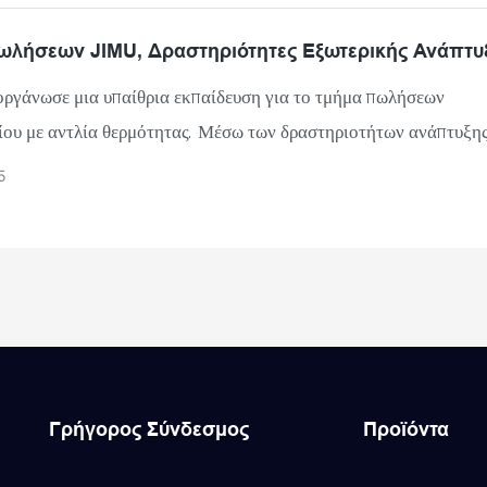
ποιότητας.
ωλήσεων JIMU, Δραστηριότητες Εξωτερικής Ανάπτυ
οργάνωσε μια υπαίθρια εκπαίδευση για το τμήμα πωλήσεων
ίου με αντλία θερμότητας. Μέσω των δραστηριοτήτων ανάπτυξης
εξωτερικούς χώρους, ενισχύεται η αμοιβαία κατανόηση μεταξύ 
5
, ενισχύεται η εμπιστοσύνη των συναδέλφων στην ομάδα, καλλι
 πνεύμα, εκτονώνεται η πίεση, έτσι ώστε οι εργαζόμενοι να έχου
 και αισιόδοξη στάση απέναντι στη ζωή και την εργασία.
Γρήγορος Σύνδεσμος
Προϊόντα