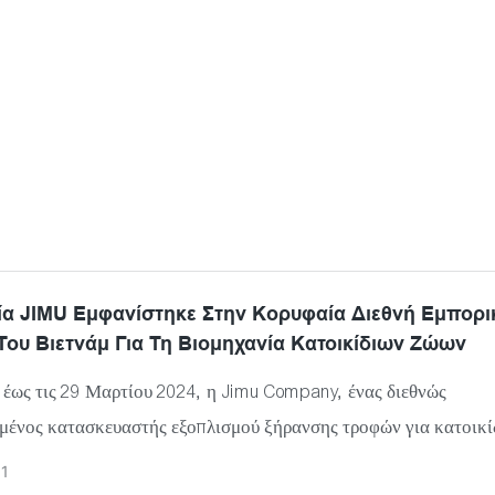
ία JIMU Εμφανίστηκε Στην Κορυφαία Διεθνή Εμπορι
ου Βιετνάμ Για Τη Βιομηχανία Κατοικίδιων Ζώων
 έως τις 29 Μαρτίου 2024, η Jimu Company, ένας διεθνώς
μένος κατασκευαστής εξοπλισμού ξήρανσης τροφών για κατοικί
ε πρόσφατα τον πιο πρόσφατα αναπτυγμένο στεγνωτήρα τροφών
1