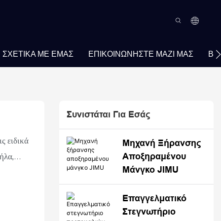
ΣΧΕΤΙΚΆ ΜΕ ΕΜΆΣ
ΕΠΙΚΟΙΝΩΝΉΣΤΕ ΜΑΖΊ ΜΑΣ
ΒΊ
Συνιστάται Για Εσάς
ς ειδικά
Μηχανή Ξήρανσης
Αποξηραμένου
ήλα,
Μάνγκο JIMU
σης
εργασίας
Επαγγελματικό
σεις.
Στεγνωτήριο
τιστη