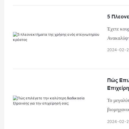
κατοικίδι
πόλη Χο Τ
5 Πλεον
και εμπλε
Έχετε κουρ
Ανακαλύψτε
παράταση τ
2024
02
2
επισημαίν
στη μαγειρ
πιο υγιειν
Πώς Επιλ
σήμερα!
Επιχείρη
Το μεγαλύτ
βιομηχανικ
και έχουν 
2024
02
2
τις ανάγκε