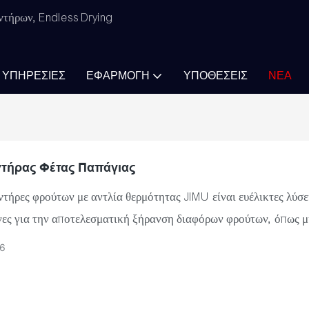
ντήρων, Endless Drying
ΥΠΗΡΕΣΊΕΣ
ΕΦΑΡΜΟΓΉ
ΥΠΟΘΈΣΕΙΣ
ΝΈΑ
τήρας Φέτας Παπάγιας
τήρες φρούτων με αντλία θερμότητας JIMU είναι ευέλικτες λύσει
νες για την αποτελεσματική ξήρανση διαφόρων φρούτων, όπως μ
ανάνες, σύκα, βερίκοκα, μύρτιλλα και άλλα. Το σύστημα ξήραν
6
ς JIMU καλύπτει τις ανάγκες μιας ποικιλίας επιχειρήσεων επεξ
αι αγροκτημάτων, από μικρής κλίμακας έως μεγάλες εγκαταστά
τήρες φρούτων JIMU έχουν σχεδιαστεί για να εξασφαλίζουν βέλ