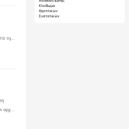
στην
Ενεργειακή
Απόδοση &
κεπτών
Κλείδωμα
Θρεπτικών
Συστατικών
Από την
έατος
στιμα,
εκτήματα
ση
ην αρχή
σης για
ορεί να