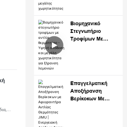
Απόδοσης Και
Μεγάλης
Χωρητικότητας
Βιομηχανικό
Στεγνωτήριο
Τροφίμων Με
Αντλία Θερμότητας
- Υψηλή Απόδοση
Και Μεγάλη
Χωρητικότητα Για
Ξήρανση Λεμονιών
κή
Επαγγελματική
Αποξήρανση
Βερίκοκων Με
Αφυγραντήρα
δια,
Αντλίας
 για
Θερμότητας JIMU |