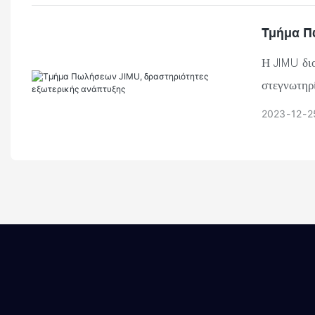
καλύτερης 
Τμήμα Π
Η JIMU δι
στεγνωτηρ
ομάδας σε 
2023
12
2
συναδέλφων
το ομαδικό
πιο θετική