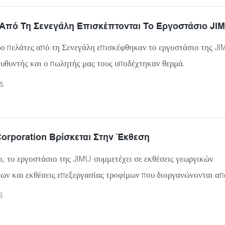
πρόθεσμες αρνητικές επιπτώσεις τόσο στην ποιότητα του υλικού
 Από Τη Σενεγάλη Επισκέπτονται Το Εργοστάσιο JI
νομική ευρωστία του οργανισμού. Δεδομένων των διαφορετικών
 βιομηχανικών ξηραντήρων με αντλία θερμότητας, ο καθένας με
ο πελάτες από τη Σενεγάλη επισκέφθηκαν το εργοστάσιο της JI
 πλεονεκτημάτων και μειονεκτημάτων, αυτό μπορεί να φαίνεται
ευθυντής και ο πωλητής μας τους υποδέχτηκαν θερμά.
γχείρημα.
5
orporation Βρίσκεται Στην Έκθεση
, το εργοστάσιο της JIMU συμμετέχει σε εκθέσεις γεωργικών
ων και εκθέσεις επεξεργασίας τροφίμων που διοργανώνονται απ
χώρες για να παρουσιάσει τα πρόσφατα αναπτυγμένα μηχανήματά
5
 με αντλία θερμότητας JIMU έχει προσφέρει σε πολλές μεγάλες
ίας και αγρότες πιο κατάλληλα μηχανήματα και σύστημα ξήρανσ