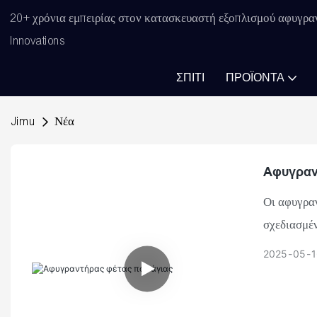
20+ χρόνια εμπειρίας στον κατασκευαστή εξοπλισμού αφυγρα
Innovations
ΣΠΊΤΙ
ΠΡΟΪΌΝΤΑ
Jimu
Νέα
Αφυγραν
Οι αφυγραν
σχεδιασμέ
μάνγκο, μπ
2025
05
1
φρούτων τη
τροφίμων κ
Οι αφυγραν