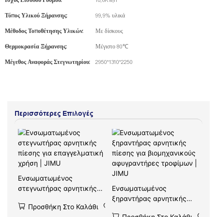
Ισχύς Εισόδου Ρυθμού:
10,6Kw/h
Τύπος Υλικού Ξήρανσης:
99,9% υλικά
Μέθοδος Τοποθέτησης Υλικών:
Με δίσκους
Θερμοκρασία Ξήρανσης:
Μέγιστο 80℃
Μέγεθος Αναφοράς Στεγνωτηρίου:
2950*1310*2250
Περισσότερες Επιλογές
Ενσωματωμένος
στεγνωτήρας αρνητικής
Ενσωματωμένος
πίεσης για επαγγελματική
ξηραντήρας αρνητικής
Προσθήκη Στο Καλάθι
χρήση | JIMU
πίεσης για βιομηχανικούς
Προσθήκη Στο Καλάθι