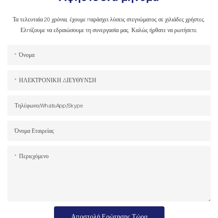
Τα τελευταία 20 χρόνια, έχουμε παράσχει λύσεις στεγνώματος σε χιλιάδες χρήστες.
Ελπίζουμε να εδραιώσουμε τη συνεργασία μας. Καλώς ήρθατε να ρωτήσετε.
Όνομα
ΗΛΕΚΤΡΟΝΙΚΗ ΔΙΕΥΘΥΝΣΗ
Τηλέφωνο/WhatsApp/Skype
Όνομα Εταιρείας
Περιεχόμενο
Αποστολή Ερώτησης Τώρα