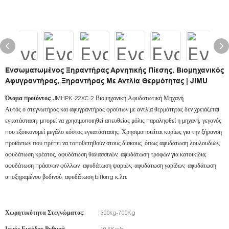
Ενσωματωμένος Ξηραντήρας Αρνητικής Πίεσης, Βιομηχανικός
Αφυγραντήρας, Ξηραντήρας Με Αντλία Θερμότητας | JIMU
Όνομα προϊόντος:
JMHPK-22XC-2 Βιομηχανική Αφυδατωτική Μηχανή
Αυτός ο στεγνωτήρας και αφυγραντήρας φρούτων με αντλία θερμότητας δεν χρειάζεται
εγκατάσταση, μπορεί να χρησιμοποιηθεί απευθείας μόλις παραληφθεί η μηχανή, γεγονός
που εξοικονομεί μεγάλο κόστος εγκατάστασης. Χρησιμοποιείται κυρίως για την ξήρανση
προϊόντων που πρέπει να τοποθετηθούν στους δίσκους, όπως αφυδάτωση λουλουδιών,
αφυδάτωση κρέατος, αφυδάτωση θαλασσινών, αφυδάτωση τροφών για κατοικίδια,
αφυδάτωση πράσινων φύλλων, αφυδάτωση ψαριών, αφυδάτωση γαρίδων, αφυδάτωση
αποξηραμένου βοδινού, αφυδάτωση biltong κ.λπ.
Χωρητικότητα Στεγνώματος:
300kg-700Kg