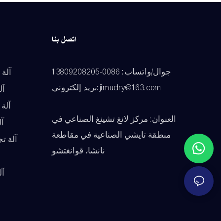
اتصل بنا
جوال/واتساب: 0086-13809208205
آلة 
بريد إلكتروني:jimudry@163.com
آل
آلة
العنوان: مركز لانغ تشينغ الصناعي في
آ
منطقة تايشي الصناعية في مقاطعة
آلة ت
نانشا، قوانغتشو
آل