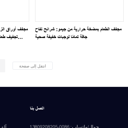
مجفف الطعام بمضخة حرارية من جيمو: شرائح تفاح
مجفف أوراق الزي
جافة تمامًا لوجبات خفيفة صحية
تجفيف طعام
اتصل بنا
جوال/واتساب: 0086-13809208205
آلة 