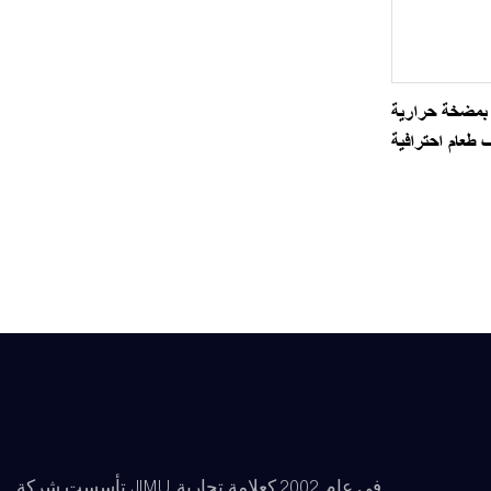
 بمضخة حرارية
 طعام احترافية
تأسست شركة JIMU في عام 2002 كعلامة تجارية