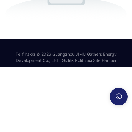
Telif hakkı © 2026 Guangzhou JIMU Gathers Energy
Development Co., Ltd |
Gizlilik Politikası
Site Haritası