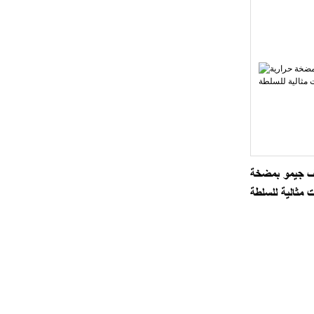
فف جيمو بمضخة
 مثالية للسلطة