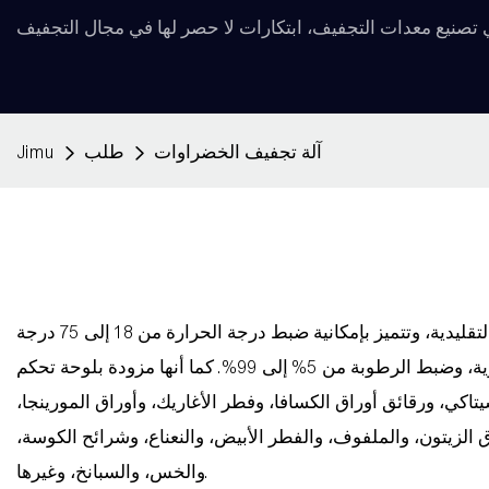
آلة تجفيف الخضراوات
طلب
Jimu
تُعدّ آلة تجفيف الخضراوات من جيمو مثاليةً لتجفيف الخضراوات، فهي توفر 75% من استهلاك الكهرباء مقارنةً بآلات التجفيف التقليدية، وتتميز بإمكانية ضبط درجة الحرارة من 18 إلى 75 درجة
تلفة من الخضراوات، مثل فطر شيتاكي، ورقائق أوراق الكسافا، وفطر الأغاريك، وأوراق المورينجا،
الزيتون، والملفوف، والفطر الأبيض، والنعناع، ​​وشرائح الكوسة،
والخس، والسبانخ، وغيرها.