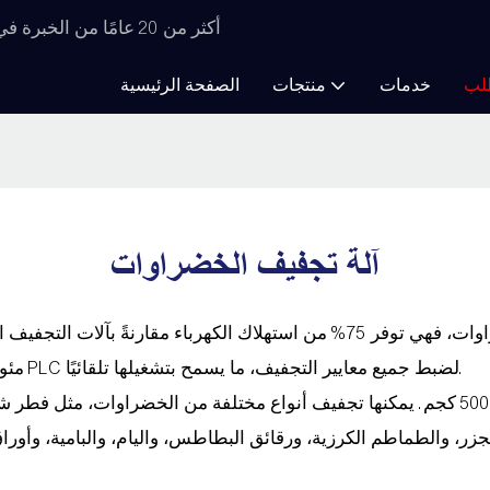
أكثر من 20 عامًا من الخبرة في تصنيع معدات التجفيف، ابتكارات لا حصر لها في مجال التجفيف
لب
خدمات
منتجات
الصفحة الرئيسية
آلة تجفيف الخضراوات
مئوية، وضبط الرطوبة من 5% إلى 99%. كما أنها مزودة بلوحة تحكم PLC لضبط جميع معايير التجفيف، ما يسمح بتشغيلها تلقائيًا.
تتوفر هذه الآلة بسعات تحميل مختلفة تتراوح من 100 كجم إلى 5000 كجم. يمكنها تجفيف أنواع مخ
زر، والطماطم الكرزية، ورقائق البطاطس، واليام، والبامية، وأوراق 