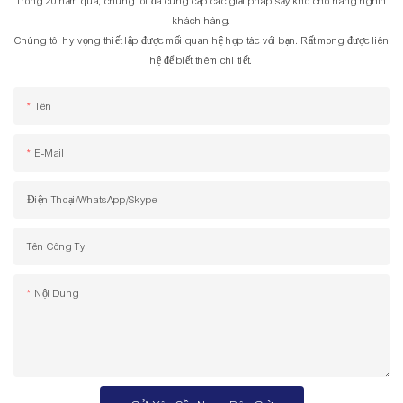
Trong 20 năm qua, chúng tôi đã cung cấp các giải pháp sấy khô cho hàng nghìn
khách hàng.
Chúng tôi hy vọng thiết lập được mối quan hệ hợp tác với bạn. Rất mong được liên
hệ để biết thêm chi tiết.
Tên
E-Mail
Điện Thoại/WhatsApp/Skype
Tên Công Ty
Nội Dung