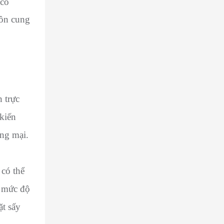
 có
uồn cung
 trực
ến ​​
ng mại.
 có thể
n mức độ
ặt sấy