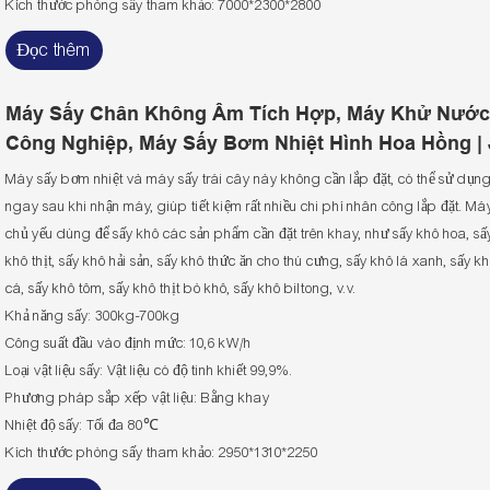
Kích thước phòng sấy tham khảo: 7000*2300*2800
Đọc thêm
Máy Sấy Chân Không Âm Tích Hợp, Máy Khử Nước
Công Nghiệp, Máy Sấy Bơm Nhiệt Hình Hoa Hồng |
Máy sấy bơm nhiệt và máy sấy trái cây này không cần lắp đặt, có thể sử dụn
ngay sau khi nhận máy, giúp tiết kiệm rất nhiều chi phí nhân công lắp đặt. Má
chủ yếu dùng để sấy khô các sản phẩm cần đặt trên khay, như sấy khô hoa, sấ
khô thịt, sấy khô hải sản, sấy khô thức ăn cho thú cưng, sấy khô lá xanh, sấy k
cá, sấy khô tôm, sấy khô thịt bò khô, sấy khô biltong, v.v.
Khả năng sấy: 300kg-700kg
Công suất đầu vào định mức: 10,6 kW/h
Loại vật liệu sấy: Vật liệu có độ tinh khiết 99,9%.
Phương pháp sắp xếp vật liệu: Bằng khay
Nhiệt độ sấy: Tối đa 80℃
Kích thước phòng sấy tham khảo: 2950*1310*2250