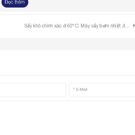
Đọc thêm
Sấy khô chính xác ở 60°C: Máy sấy bơm nhiệt JIMU giữ nguyên chất chống oxy hóa và vị ngọt không calo của Stevia (Đảm bảo độ ẩm 10%!)
E-Mail