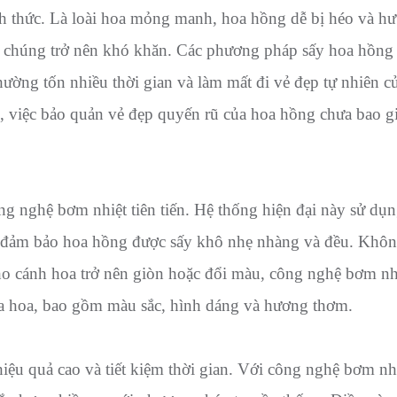
ch thức. Là loài hoa mỏng manh, hoa hồng dễ bị héo và h
ủa chúng trở nên khó khăn. Các phương pháp sấy hoa hồng
hường tốn nhiều thời gian và làm mất đi vẻ đẹp tự nhiên c
, việc bảo quản vẻ đẹp quyến rũ của hoa hồng chưa bao g
ng nghệ bơm nhiệt tiên tiến. Hệ thống hiện đại này sử d
nh, đảm bảo hoa hồng được sấy khô nhẹ nhàng và đều. Khô
ho cánh hoa trở nên giòn hoặc đổi màu, công nghệ bơm nh
ủa hoa, bao gồm màu sắc, hình dáng và hương thơm.
iệu quả cao và tiết kiệm thời gian. Với công nghệ bơm nhi