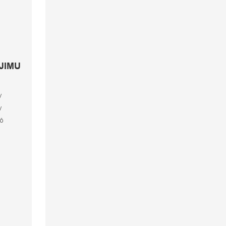
 JIMU
g
y
y
hô