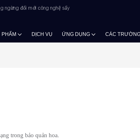
ông ngừng đổi mới công nghệ sấy
N PHẨM
DỊCH VỤ
ỨNG DỤNG
CÁC TRƯỜNG
ạng trong bảo quản hoa.