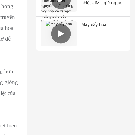
nhiệt JIMU giữ nguyên
ư hỏng,
chất chống oxy hóa
và vị ngọt không calo
 truyền
của Stevia (Đảm bảo
Máy sấy hoa
ủa hoa.
độ ẩm 10%!)
iờ dễ
ụng bơm
ng giống
iệt của
ệt hiện