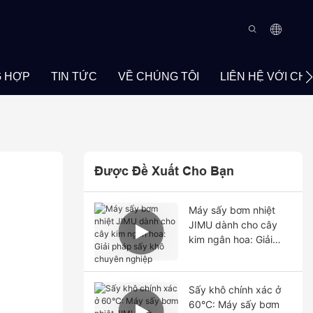
 HỢP
TIN TỨC
VỀ CHÚNG TÔI
LIÊN HỆ VỚI CH
Được Đề Xuất Cho Bạn
Máy sấy bơm nhiệt
JIMU dành cho cây
kim ngân hoa: Giải
pháp sấy khô chuyên
nghiệp
Sấy khô chính xác ở
60°C: Máy sấy bơm