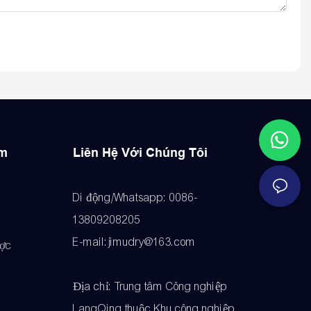
ẩm
Liên Hệ Với Chúng Tôi
Di động/Whatsapp: 0086-
13809208205
E-mail:jimudry@163.com
ược
Địa chỉ: Trung tâm Công nghiệp
LangQing thuộc Khu công nghiệp