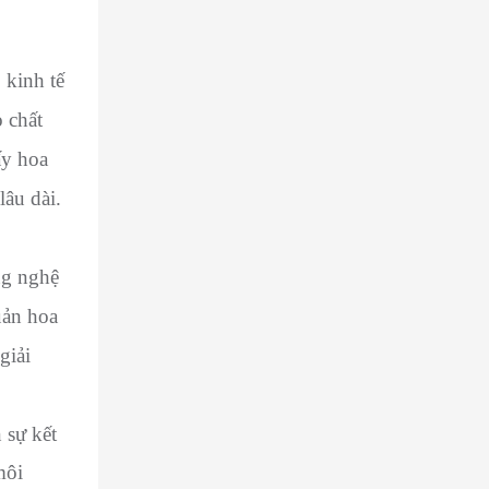
 kinh tế
 chất
ấy hoa
lâu dài.
ng nghệ
uản hoa
giải
 sự kết
môi