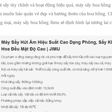
đặt sấy tùy chỉnh và hoạt động hiệu quả, máy sấy hoa hồng
 ai muốn bảo quản vẻ đẹp và hương thơm của hoa hồng. C
 mại, máy sấy hoa hồng Jimu sẽ định hình lại tương lai c
Máy Sấy Hút Ẩm Hiệu Suất Cao Dạng Phòng, Sấy K
Hoa Đều Mật Độ Cao | JIMU
Có phạm vi ứng dụng rộng rãi và phù hợp để sấy khô hầu hết các loại nguyê
liệu, bao gồm nhưng không giới hạn ở máy sấy trái cây, máy sấy rau củ, máy
thịt và máy sấy hải sản. Thiết bị sấy công suất lớn, có khả năng xử lý hơn 1.00
mỗi ngày.
Khả năng sấy: 800kg-1000kg
Công suất đầu vào định mức: 15,5kW
Loại vật liệu sấy: Vật liệu có độ tinh khiết 99,9%.
Phương pháp sắp xếp vật liệu: Bằng khay
Nhiệt độ sấy: Tối đa 80℃