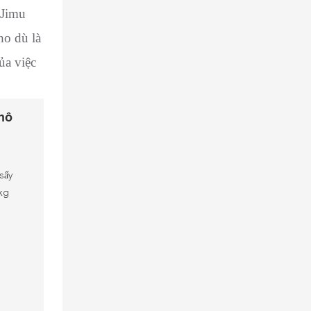
 Jimu
ho dù là
ủa việc
hô
n
 sấy
0kg