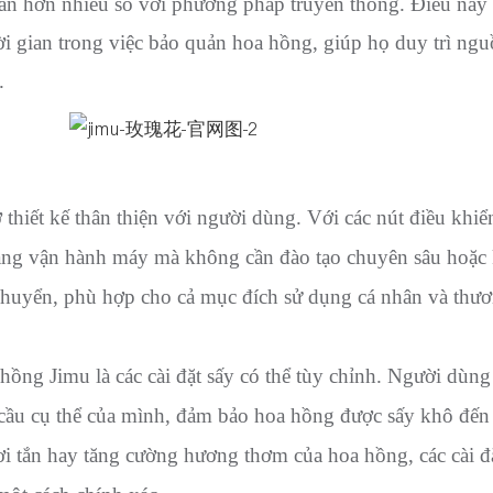
gắn hơn nhiều so với phương pháp truyền thống. Điều này
hời gian trong việc bảo quản hoa hồng, giúp họ duy trì ng
.
hiết kế thân thiện với người dùng. Với các nút điều khiển
àng vận hành máy mà không cần đào tạo chuyên sâu hoặc ki
chuyển, phù hợp cho cả mục đích sử dụng cá nhân và thươ
ồng Jimu là các cài đặt sấy có thể tùy chỉnh. Người dùng
u cầu cụ thể của mình, đảm bảo hoa hồng được sấy khô đế
i tắn hay tăng cường hương thơm của hoa hồng, các cài đ