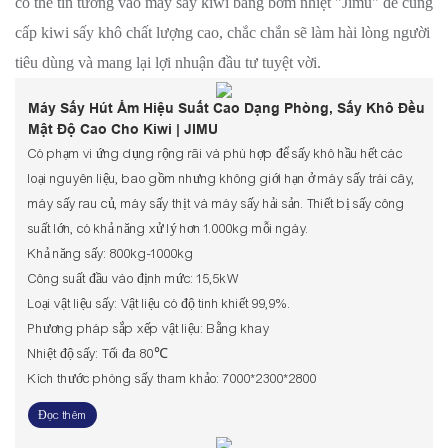
có thể tin tưởng vào máy sấy kiwi bằng bơm nhiệt "Jimu" để cung
cấp kiwi sấy khô chất lượng cao, chắc chắn sẽ làm hài lòng người
tiêu dùng và mang lại lợi nhuận đầu tư tuyệt vời.
Máy Sấy Hút Ẩm Hiệu Suất Cao Dạng Phòng, Sấy Khô Đều
Mật Độ Cao Cho Kiwi | JIMU
Có phạm vi ứng dụng rộng rãi và phù hợp để sấy khô hầu hết các
loại nguyên liệu, bao gồm nhưng không giới hạn ở máy sấy trái cây,
máy sấy rau củ, máy sấy thịt và máy sấy hải sản. Thiết bị sấy công
suất lớn, có khả năng xử lý hơn 1.000kg mỗi ngày.
Khả năng sấy: 800kg-1000kg
Công suất đầu vào định mức: 15,5kW
Loại vật liệu sấy: Vật liệu có độ tinh khiết 99,9%.
Phương pháp sắp xếp vật liệu: Bằng khay
Nhiệt độ sấy: Tối đa 80℃
Kích thước phòng sấy tham khảo: 7000*2300*2800
Đọc thêm