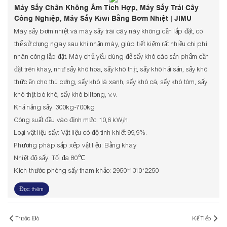
Máy Sấy Chân Không Âm Tích Hợp, Máy Sấy Trái Cây
Công Nghiệp, Máy Sấy Kiwi Bằng Bơm Nhiệt | JIMU
Máy sấy bơm nhiệt và máy sấy trái cây này không cần lắp đặt, có
thể sử dụng ngay sau khi nhận máy, giúp tiết kiệm rất nhiều chi phí
nhân công lắp đặt. Máy chủ yếu dùng để sấy khô các sản phẩm cần
đặt trên khay, như sấy khô hoa, sấy khô thịt, sấy khô hải sản, sấy khô
thức ăn cho thú cưng, sấy khô lá xanh, sấy khô cá, sấy khô tôm, sấy
khô thịt bò khô, sấy khô biltong, v.v.
Khả năng sấy: 300kg-700kg
Công suất đầu vào định mức: 10,6 kW/h
Loại vật liệu sấy: Vật liệu có độ tinh khiết 99,9%.
Phương pháp sắp xếp vật liệu: Bằng khay
Nhiệt độ sấy: Tối đa 80℃
Kích thước phòng sấy tham khảo: 2950*1310*2250
Đọc thêm
Trước Đó
Kế Tiếp