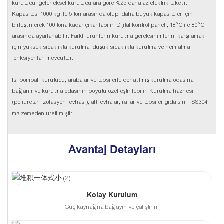
kurutucu, geleneksel kurutuculara göre %25 daha az elektrik tüketir.
Kapasitesi 1000 kg ile 5 ton arasında olup, daha büyük kapasiteler için
birleştirilerek 100 tona kadar çıkarılabilir. Dijital kontrol paneli, 18°C ​​ile 80°C
arasında ayarlanabilir. Farklı ürünlerin kurutma gereksinimlerini karşılamak
için yüksek sıcaklıkta kurutma, düşük sıcaklıkta kurutma ve nem alma
fonksiyonları mevcuttur.
Isı pompalı kurutucu, arabalar ve tepsilerle donatılmış kurutma odasına
bağlanır ve kurutma odasının boyutu özelleştirilebilir. Kurutma haznesi
(poliüretan izolasyon levhası), alt levhalar, raflar ve tepsiler gıda sınıfı SS304
malzemeden üretilmiştir.
Avantaj Detayları
Kolay Kurulum
Güç kaynağına bağlayın ve çalıştırın.