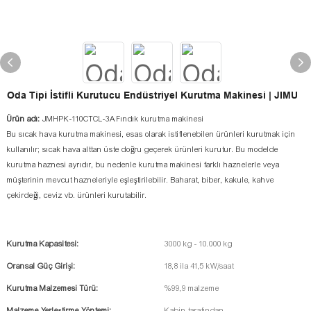
Oda Tipi İstifli Kurutucu Endüstriyel Kurutma Makinesi | JIMU
Ürün adı:
JMHPK-110CTCL-3A Fındık kurutma makinesi
Bu sıcak hava kurutma makinesi, esas olarak istiflenebilen ürünleri kurutmak için
kullanılır; sıcak hava alttan üste doğru geçerek ürünleri kurutur. Bu modelde
kurutma haznesi ayrıdır, bu nedenle kurutma makinesi farklı haznelerle veya
müşterinin mevcut hazneleriyle eşleştirilebilir. Baharat, biber, kakule, kahve
çekirdeği, ceviz vb. ürünleri kurutabilir.
Kurutma Kapasitesi:
3000 kg - 10.000 kg
Oransal Güç Girişi:
18,8 ila 41,5 kW/saat
Kurutma Malzemesi Türü:
%99,9 malzeme
Malzeme Yerleştirme Yöntemi:
Kabin tarafından