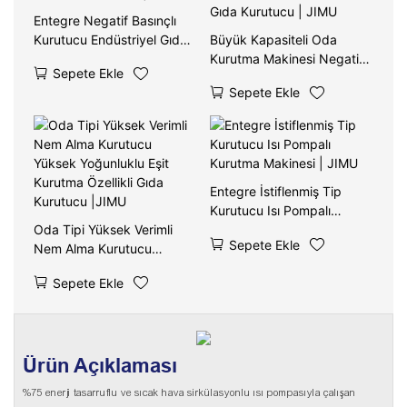
Entegre Negatif Basınçlı
Kurutucu Endüstriyel Gıda
Büyük Kapasiteli Oda
Kurutma Makinesi | JIMU
Kurutma Makinesi Negatif
Sepete Ekle
Basınçlı Isı Pompası Ticari
Sepete Ekle
Gıda Kurutucu | JIMU
Entegre İstiflenmiş Tip
Kurutucu Isı Pompalı
Oda Tipi Yüksek Verimli
Kurutma Makinesi | JIMU
Sepete Ekle
Nem Alma Kurutucu
Yüksek Yoğunluklu Eşit
Sepete Ekle
Kurutma Özellikli Gıda
Kurutucu |JIMU
Ürün Açıklaması
%75 enerji tasarruflu ve sıcak hava sirkülasyonlu ısı pompasıyla çalışan