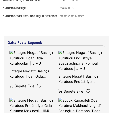
Kurutma Sıcaklığı:
Maks. 80℃
Kurutma Odası Boyutuna İlişkin Referans:
5000*2200*2500mm
Daha Fazla Seçenek
Entegre Negatif Basınçlı
Kurutucu Ticari Gıda
Entegre Negatif Basınçlı
Kurutucuları | JIMU
Kurutucu Endüstriyel
Sepete Ekle
Susuzlaştırıcı Isı Pompalı
Sepete Ekle
Kurutucu | JIMU