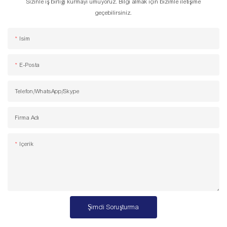
Sizinle iş birliği kurmayı umuyoruz. Bilgi almak için bizimle iletişime
geçebilirsiniz.
Isim
E-Posta
Telefon/WhatsApp/Skype
Firma Adı
Içerik
Şimdi Soruşturma