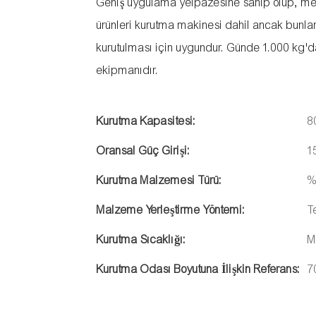
Geniş uygulama yelpazesine sahip olup, mey
ürünleri kurutma makinesi dahil ancak bunl
kurutulması için uygundur. Günde 1.000 kg'd
ekipmanıdır.
Kurutma Kapasitesi:
8
Oransal Güç Girişi:
1
Kurutma Malzemesi Türü:
%
Malzeme Yerleştirme Yöntemi:
T
Kurutma Sıcaklığı:
M
Kurutma Odası Boyutuna İlişkin Referans:
7