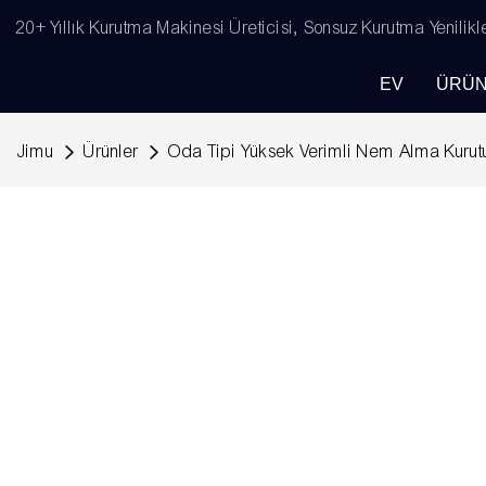
20+ Yıllık Kurutma Makinesi Üreticisi, Sonsuz Kurutma Yenilikl
EV
ÜRÜN
Jimu
Ürünler
Oda Tipi Yüksek Verimli Nem Alma Kurut