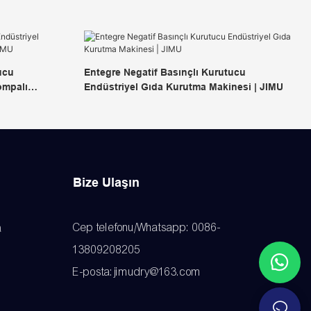
ucu
Entegre Negatif Basınçlı Kurutucu
ompalı
Endüstriyel Gıda Kurutma Makinesi | JIMU
Bize Ulaşın
Cep telefonu/Whatsapp: 0086-
a
13809208205
E-posta:jimudry@163.com