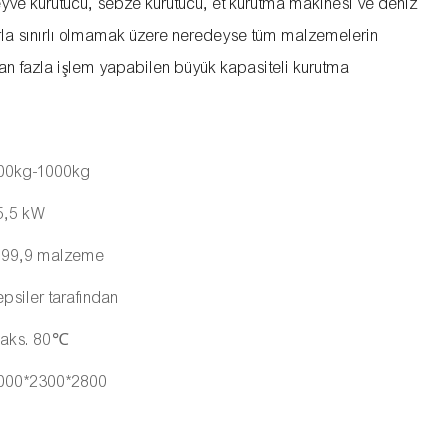
ve kurutucu, sebze kurutucu, et kurutma makinesi ve deniz
arla sınırlı olmamak üzere neredeyse tüm malzemelerin
an fazla işlem yapabilen büyük kapasiteli kurutma
00kg-1000kg
5,5 kW
99,9 malzeme
epsiler tarafından
aks. 80℃
000*2300*2800