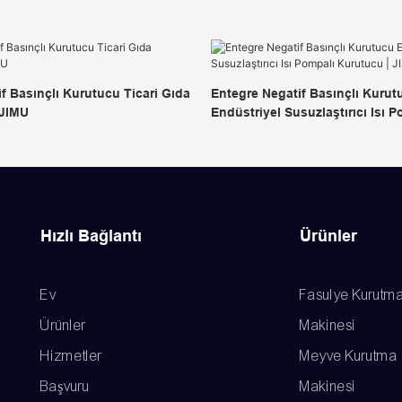
f Basınçlı Kurutucu Ticari Gıda
Entegre Negatif Basınçlı Kurut
 JIMU
Endüstriyel Susuzlaştırıcı Isı P
Kurutucu | JIMU
Hızlı Bağlantı
Ürünler
Ev
Fasulye Kurutm
Ürünler
Makinesi
Hizmetler
Meyve Kurutma
Başvuru
Makinesi