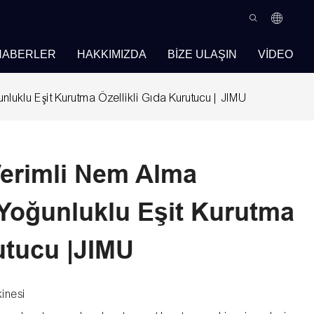
HABERLER
HAKKIMIZDA
BIZE ULAŞIN
VIDEO
luklu Eşit Kurutma Özellikli Gıda Kurutucu |JIMU
Verimli Nem Alma
Yoğunluklu Eşit Kurutma
rutucu |JIMU
inesi