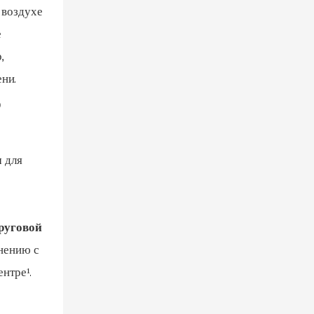
 воздухе
е
,
ени.
о
м
для
руговой
нению с
нтре¹.