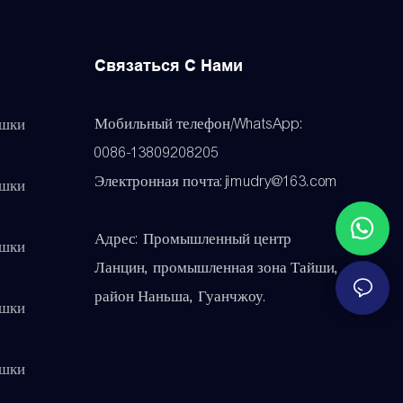
Связаться С Нами
Мобильный телефон/WhatsApp:
ушки
0086-13809208205
Электронная почта:jimudry@163.com
ушки
Адрес: Промышленный центр
ушки
Ланцин, промышленная зона Тайши,
район Наньша, Гуанчжоу.
ушки
ушки