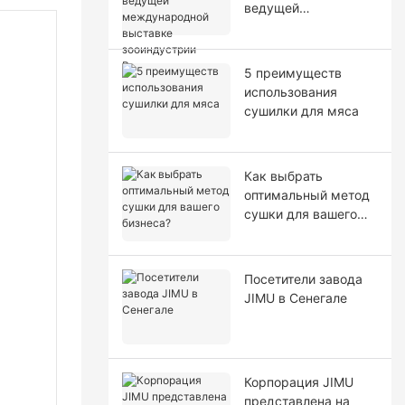
ведущей
международной
выставке
зооиндустрии
5 преимуществ
Вьетнама.
использования
сушилки для мяса
Как выбрать
оптимальный метод
сушки для вашего
бизнеса?
Посетители завода
JIMU в Сенегале
Корпорация JIMU
представлена ​​на