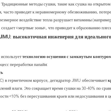
 Традиционные методы сушки, такие как сушка на открытом
м, часто приводят к неравномерному обезвоживанию, потер
резмерное воздействие тепла разрушает витамины (например
 создает «мертвые зоны», что приводит к образованию плес
JIMU: высокоточная инженерия для идеальног
использует
технологию осушения с замкнутым контуро
оцесс переработки папайи:
ть
°C) в герметичном корпусе, дегидратор JIMU обеспечивает
к
плений влаги. Это сокращает время сушки на 30-40% по срав
ости <10% без пересушивания краев или недосушивания в це