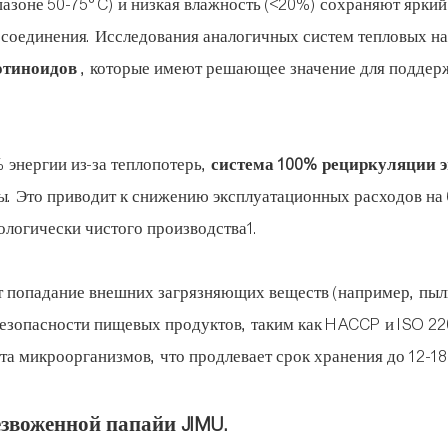
азоне 50-75°C) и низкая влажность (<20%) сохраняют яркий
 соединения. Исследования аналогичных систем тепловых н
отиноидов
, которые имеют решающее значение для поддер
 энергии из-за теплопотерь,
система 100% рециркуляции 
оды. Это приводит к снижению эксплуатационных расходов на
ологически чистого производства1.
 попадание внешних загрязняющих веществ (например, пыл
безопасности пищевых продуктов, таким как HACCP и ISO 22
а микроорганизмов, что продлевает срок хранения до 12-18
звоженной папайи JIMU.