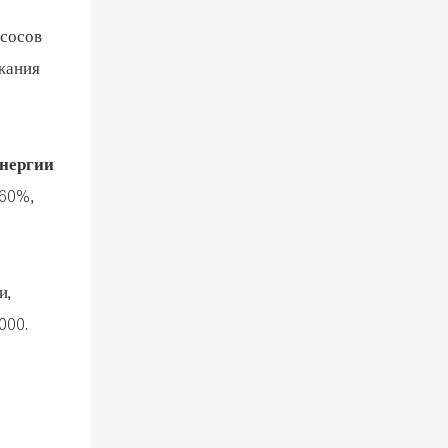
асосов
жания
энергии
 60%,
и,
000.