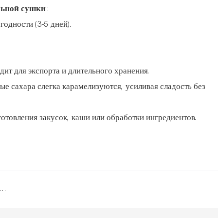
льной сушки
:
одности (3-5 дней).
дит для экспорта и длительного хранения.
ые сахара слегка карамелизуются, усиливая сладость без
готовления закусок, каши или обработки ингредиентов.
Откройте для себя тепловой насос JIMU VHT.