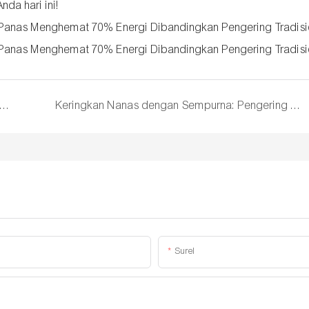
da hari ini!
Pengering Kurma Merah Pompa Panas JIMU: Dehidrasi Kurma yang Manis Sempurna dan Kaya Nutrisi
Keringkan Nanas dengan Sempurna: Pengering Pompa Panas JIMU | Pengering Buah Hemat Energi
Surel