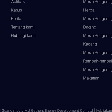
Aplikasi
Mesin Pengerin
Kasus
Herbal
Berita
Mesin Pengerin
Tentang kami
Daging
Hubungi kami
Mesin Pengerin
Kacang
Mesin Pengerin
Rempah-rempa
Mesin Pengerin
Makanan
 Guangzhou JIMU Gathers Energy Development Co., Ltd |
Kebijakan