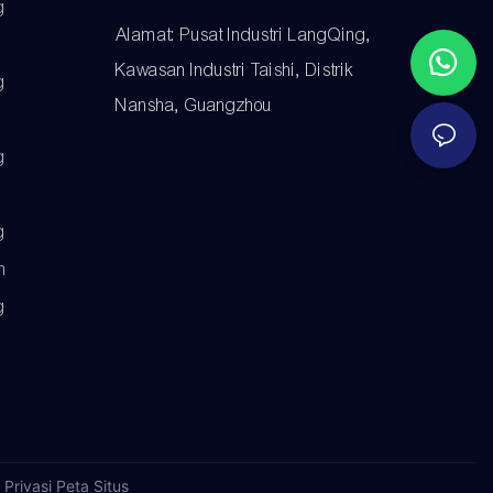
g
Alamat: Pusat Industri LangQing,
Kawasan Industri Taishi, Distrik
g
Nansha, Guangzhou
g
g
h
g
 Privasi
Peta Situs