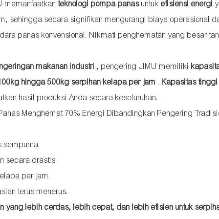
MU memanfaatkan
teknologi pompa panas
untuk
efisiensi energi
y
em, sehingga secara signifikan mengurangi biaya operasional d
ara panas konvensional. Nikmati penghematan yang besar ta
ngeringan makanan industri
, pengering JIMU memiliki
kapasit
 100kg hingga 500kg serpihan kelapa per jam
.
Kapasitas tinggi
tkan hasil produksi Anda secara keseluruhan.
as sempurna.
 secara drastis.
elapa per jam.
sian terus menerus.
yang lebih cerdas, lebih cepat, dan lebih efisien untuk serpih