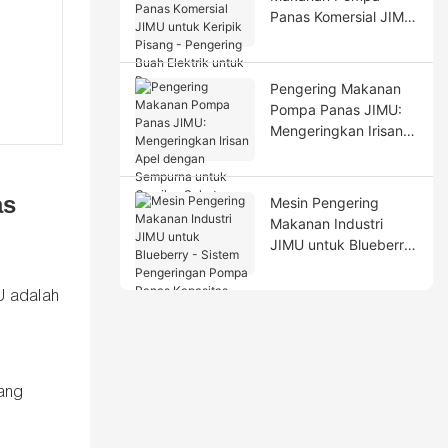
Panas Komersial JIMU
untuk Keripik Pisang -
Pengering Buah
Elektrik untuk
Pengering Makanan
Penggunaan
Pompa Panas JIMU:
Profesional
Mengeringkan Irisan
Apel dengan
Sempurna untuk
Camilan Sehat
as
Mesin Pengering
Makanan Industri
JIMU untuk Blueberry
- Sistem Pengeringan
Pompa Panas
 adalah
Kapasitas Tinggi
rang