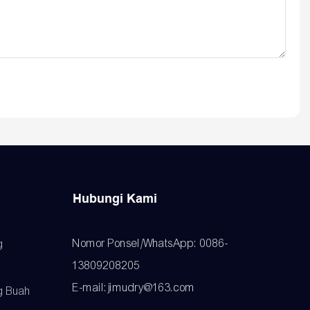
Hubungi Kami
Nomor Ponsel/WhatsApp: 0086-
g
13809208205
E-mail:jimudry@163.com
g Buah