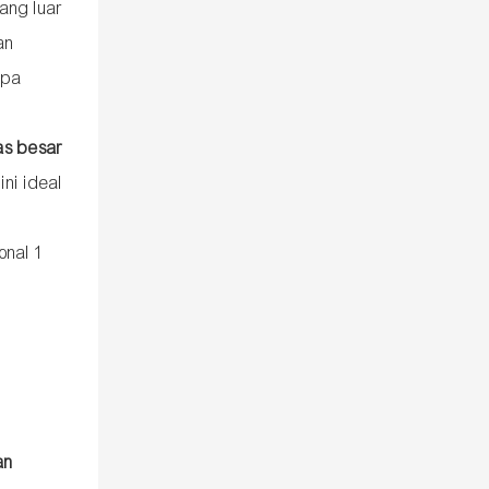
ang luar
an
npa
as besar
ini ideal
an