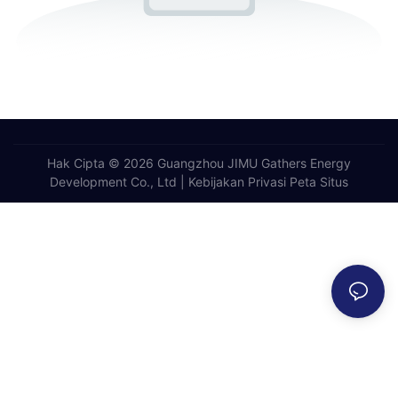
Hak Cipta © 2026 Guangzhou JIMU Gathers Energy
Development Co., Ltd |
Kebijakan Privasi
Peta Situs