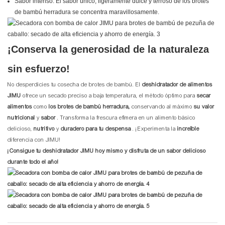
Sabor intenso: El sabor único, ligeramente dulce y terroso de los brotes
de bambú herradura se concentra maravillosamente.
¡Conserva la generosidad de la naturaleza
sin esfuerzo!
No desperdicies tu cosecha de brotes de bambú. El
deshidratador de alimentos
JIMU
ofrece un secado preciso a baja temperatura, el método óptimo para
secar
alimentos
como
los brotes de bambú herradura,
conservando al máximo
su valor
nutricional
y
sabor
. Transforma la frescura efímera en un alimento básico
delicioso,
nutritivo
y
duradero para tu despensa
. ¡Experimenta la
increíble
diferencia con JIMU!
¡Consigue tu deshidratador JIMU hoy mismo y disfruta de un sabor delicioso
durante todo el año!