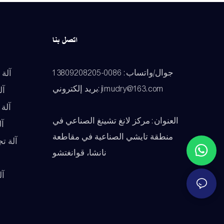
اتصل بنا
جوال/واتساب: 0086-13809208205
آلة 
بريد إلكتروني:jimudry@163.com
آل
آلة
العنوان: مركز لانغ تشينغ الصناعي في
آ
منطقة تايشي الصناعية في مقاطعة
آلة ت
نانشا، قوانغتشو
آل