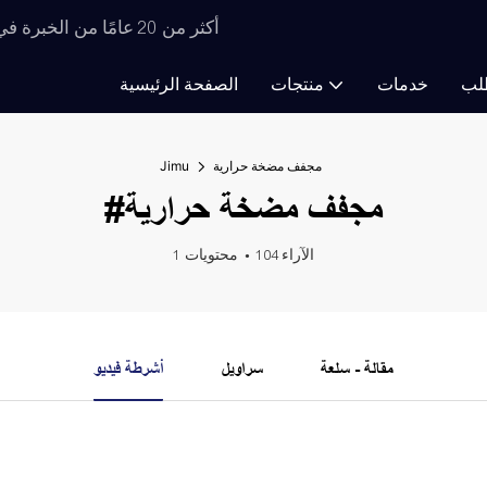
أكثر من 20 عامًا من الخبرة في تصنيع معدات التجفيف، ابتكارات لا حصر لها في مجال التجفيف
لب
خدمات
منتجات
الصفحة الرئيسية
مجفف مضخة حرارية
Jimu
#مجفف مضخة حرارية
104 الآراء
1 محتويات
مقالة - سلعة
سراويل
أشرطة فيديو