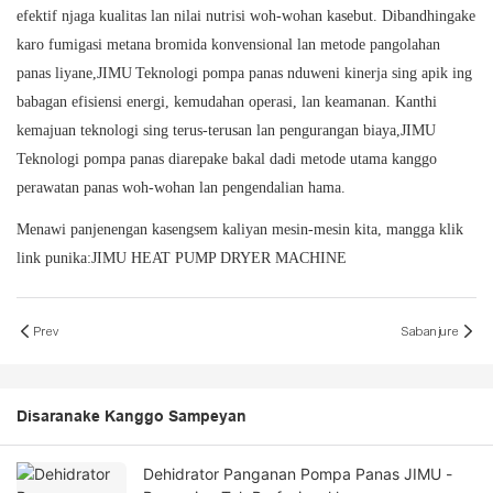
efektif njaga kualitas lan nilai nutrisi woh-wohan kasebut. Dibandhingake
karo fumigasi metana bromida konvensional lan metode pangolahan
panas liyane,
JIMU
Teknologi pompa panas nduweni kinerja sing apik ing
babagan efisiensi energi, kemudahan operasi, lan keamanan. Kanthi
kemajuan teknologi sing terus-terusan lan pengurangan biaya,
JIMU
Teknologi pompa panas diarepake bakal dadi metode utama kanggo
perawatan panas woh-wohan lan pengendalian hama.
Menawi panjenengan kasengsem kaliyan mesin-mesin kita, mangga klik
link punika:
JIMU HEAT PUMP DRYER MACHINE
Prev
Sabanjure
Disaranake Kanggo Sampeyan
Dehidrator Panganan Pompa Panas JIMU -