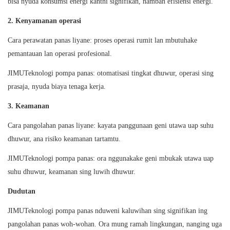
bisa nyuda konsumsi energi kanthi signifikan, nambah efisiensi energi.
2. Kenyamanan operasi
Cara perawatan panas liyane: proses operasi rumit lan mbutuhake
pemantauan lan operasi profesional.
JIMU
Teknologi pompa panas: otomatisasi tingkat dhuwur, operasi sing
prasaja, nyuda biaya tenaga kerja.
3. Keamanan
Cara pangolahan panas liyane: kayata panggunaan geni utawa uap suhu
dhuwur, ana risiko keamanan tartamtu.
JIMU
Teknologi pompa panas: ora nggunakake geni mbukak utawa uap
suhu dhuwur, keamanan sing luwih dhuwur.
Dudutan
JIMU
Teknologi pompa panas nduweni kaluwihan sing signifikan ing
pangolahan panas woh-wohan. Ora mung ramah lingkungan, nanging uga