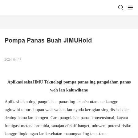
Pompa Panas Buah JIMUHold
2024-04-17
Aplikasi saka
JIMU
Teknologi pompa panas ing pangolahan panas
woh lan kaluwihane
Aplikasi teknologi pangolahan panas ing tetanèn utamane kanggo
ngluwihi umur simpan woh-wohan lan nyuda kerugian sing disebabake
dening hama lan patogen. Cara pangolahan panas konvensional, kayata
fumigasi metana bromida, sanajan efektif banget, nduweni potensi risiko
kanggo lingkungan lan kesehatan manungsa. Ing taun-taun