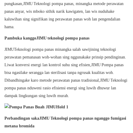
pungkasan,
JIMU
Teknologi pompa panas, minangka metode perawatan
panas anyar, wis mboko sithik narik kawigaten, lan wis nuduhake
kaluwihan sing signifikan ing perawatan panas woh lan pengendalian
hama.
Pambuka kanggo
JIMU
teknologi pompa panas
JIMU
Teknologi pompa panas minangka salah sawijining teknologi
perawatan pemanasan woh-wohan sing nggunakake prinsip pendinginan.
Liwat konversi energi lan kontrol suhu sing efisien,
JIMU
Pompa panas
bisa ngasilake serangga lan sterilisasi tanpa ngrusak kualitas woh.
Dibandhingake karo metode perawatan panas tradisional,
JIMU
Teknologi
pompa panas nduweni rasio efisiensi energi sing luwih dhuwur lan
dampak lingkungan sing luwih murah.
Perbandingan saka
JIMU
Teknologi pompa panas nganggo fumigasi
metana bromida