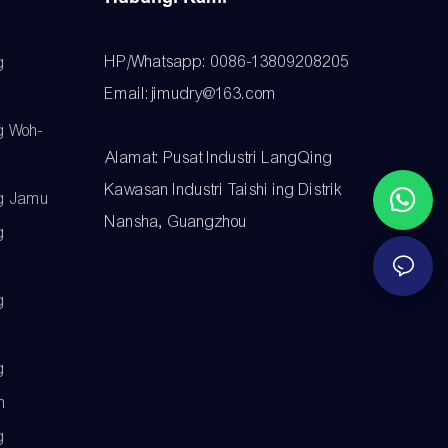
HP/Whatsapp: 0086-13809208205
g
Email:jimudry@163.com
g Woh-
Alamat: Pusat Industri LangQing
Kawasan Industri Taishi ing Distrik
g Jamu
Nansha, Guangzhou
g
g
g
h
g