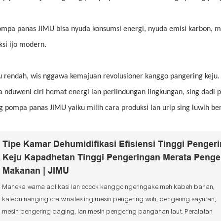
pompa panas JIMU bisa nyuda konsumsi energi, nyuda emisi karbon, 
ksi ijo modern.
 rendah, wis nggawa kemajuan revolusioner kanggo pangering keju. 
ga nduweni ciri hemat energi lan perlindungan lingkungan, sing dadi p
 pompa panas JIMU yaiku milih cara produksi lan urip sing luwih ber
Tipe Kamar Dehumidifikasi Efisiensi Tinggi Penger
Keju Kapadhetan Tinggi Pengeringan Merata Penge
Makanan | JIMU
Maneka warna aplikasi lan cocok kanggo ngeringake meh kabeh bahan,
kalebu nanging ora winates ing mesin pengering woh, pengering sayuran,
mesin pengering daging, lan mesin pengering panganan laut. Peralatan