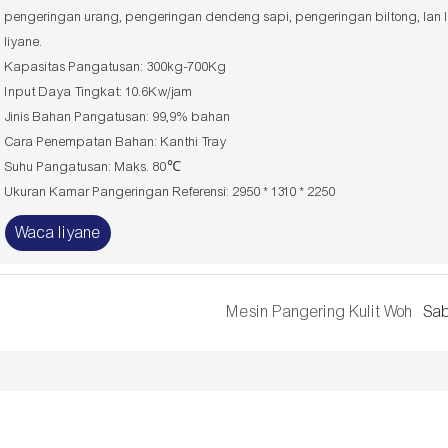
pengeringan urang, pengeringan dendeng sapi, pengeringan biltong, lan l
liyane.
Kapasitas Pangatusan: 300kg-700Kg
Input Daya Tingkat: 10.6Kw/jam
Jinis Bahan Pangatusan: 99,9% bahan
Cara Penempatan Bahan: Kanthi Tray
Suhu Pangatusan: Maks. 80℃
Ukuran Kamar Pangeringan Referensi: 2950 * 1310 * 2250
Waca liyane
Mesin Pangering Kulit Woh
Sab