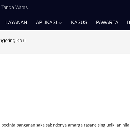
n Tanpa Wates
LAYANAN
APLIKASI
KASUS
PAWARTA
ngering Keju
pecinta panganan saka sak ndonya amarga rasane sing unik lan nilai 