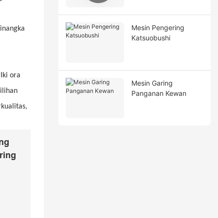
Mesin Pengering
minangka
Katsuobushi
Iki ora
Mesin Garing
ilihan
Panganan Kewan
kualitas,
ing
ring