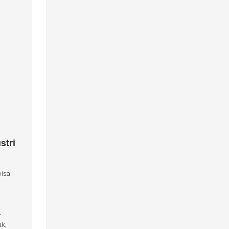
stri
bisa
,
ak,