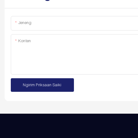
Jeneng
Konten
Ngirim Priksaan Saiki