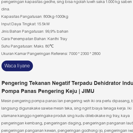
pengeringan kapasitas gedhe, sing bisa ngolah luwih saka 1.000 kg saben
dina.
Kapasitas Pangatusan: 800kg-1000kg
Input Daya Tingkat: 15.5kW
Jinis Bahan Pangatusan: 99,9% bahan
Cara Penempatan Bahan: Kanthi Tray
Suhu Pangatusan: Maks. 80℃
Ukuran Kamar Pangeringan Referensi: 7000 * 2300 * 2800
Waca liyane
Pengering Tekanan Negatif Terpadu Dehidrator Indu
Pompa Panas Pengering Keju | JIMU
Mesin pengering pompa panas lan pengering woh iki ora perlu dipasang, 
langsung digunakake sawise mesin teka, sing ngirit biaya tenaga kerja. Iki
utamane kanggo ngeringake produk sing kudu dilebokake ing tray, kaya
pengeringan kembang, pengeringan daging, pengeringan panganan laut
pengeringan panganan kewan, pengeringan godhong ijo, pengeringan iw