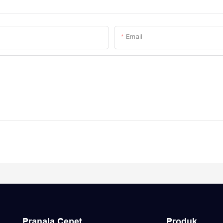
Email
Pranala Cepet
Produk