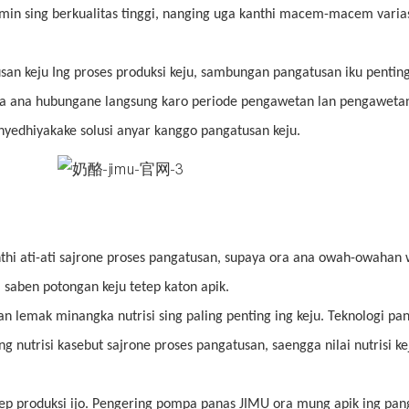
tamin sing berkualitas tinggi, nanging uga kanthi macem-macem varias
san keju Ing proses produksi keju, sambungan pangatusan iku pentin
uga ana hubungane langsung karo periode pengawetan lan pengaweta
nyedhiyakake solusi anyar kanggo pangatusan keju.
thi ati-ati sajrone proses pangatusan, supaya ora ana owah-owahan
 saben potongan keju tetep katon apik.
 lan lemak minangka nutrisi sing paling penting ing keju. Teknologi p
nutrisi kasebut sajrone proses pangatusan, saengga nilai nutrisi ke
sep produksi ijo. Pengering pompa panas JIMU ora mung apik ing pan