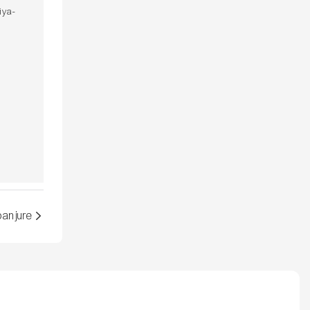
iya-
anjure