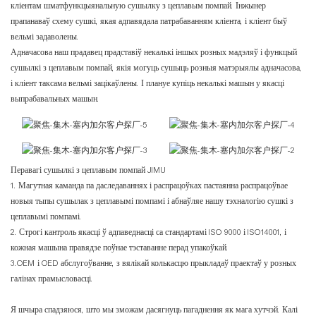
кліентам шматфункцыянальную сушылку з цеплавым помпай. Інжынер
прапанаваў схему сушкі, якая адпавядала патрабаванням кліента, і кліент быў
вельмі задаволены.
Адначасова наш прадавец прадставіў некалькі іншых розных мадэляў і функцый
сушылкі з цеплавым помпай, якія могуць сушыць розныя матэрыялы адначасова,
і кліент таксама вельмі зацікаўлены. І плануе купіць некалькі машын у якасці
выпрабавальных машын.
Перавагі сушылкі з цеплавым помпай JIMU
1. Магутная каманда па даследаваннях і распрацоўках пастаянна распрацоўвае
новыя тыпы сушылак з цеплавымі помпамі і абнаўляе нашу тэхналогію сушкі з
цеплавымі помпамі.
2. Строгі кантроль якасці ў адпаведнасці са стандартамі ISO 9000 і ISO14001, і
кожная машына правядзе поўнае тэставанне перад упакоўкай.
3.OEM і OED абслугоўванне, з вялікай колькасцю прыкладаў праектаў у розных
галінах прамысловасці.
Я шчыра спадзяюся, што мы зможам дасягнуць пагаднення як мага хутчэй. Калі