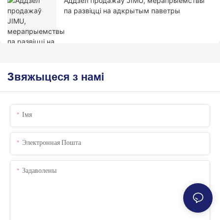
Аддзел продажаў JIMU, мерапрыемствы
па развіцці на адкрытым паветры
Звяжыцеся з намі
Імя
Электронная Пошта
Задаволены