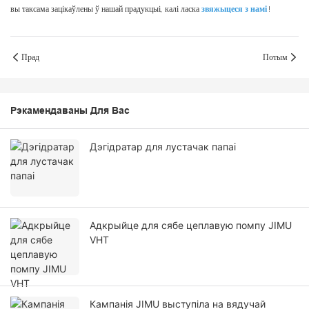
вы таксама зацікаўлены ў нашай прадукцыі, калі ласка
звяжыцеся з намі
!
Прад
Потым
Рэкамендаваны Для Вас
Дэгідратар для лустачак папаі
Адкрыйце для сябе цеплавую помпу JIMU
VHT
Кампанія JIMU выступіла на вядучай