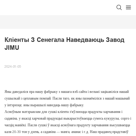
Кліенты З Сенегала Наведваюць Завод 
JIMU
2024-01-05
Яны даведаліся пра нашу фабрыку з нашага вэб-сайта і вельмі зацікавіліся нашай
сушылкай з цеплавым помпай. Пасля таго, як яны пазнаёміліся з нашай машынай
у інтэрнэце, яны вырашылі наведаць нашу фабрыку.
Асноўным матэрыялам для сушкі кліента з'яўляюцца прадукты харчавання і
садавіна, у якасці харчовай прадукцыі выкарыстоўваецца сумесь кукурузы, сорго і
часціц маніёкі. Пасля сушкі ў якасці асноўнага прадукту харчавання высушваецца
каля 20-30 тон у дзень, а садавіна — манга, ананас і г.д. Наш прадавец прадставіў