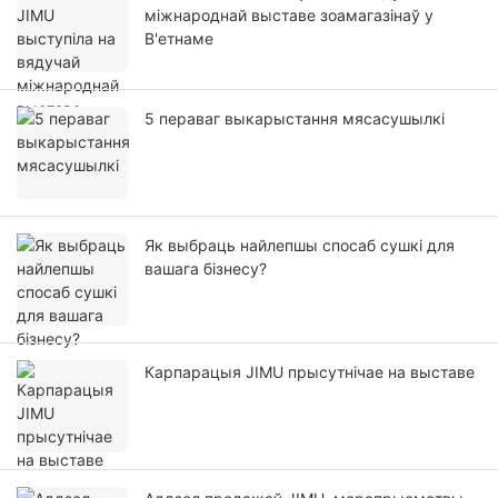
міжнароднай выставе зоамагазінаў у
В'етнаме
5 пераваг выкарыстання мясасушылкі
Як выбраць найлепшы спосаб сушкі для
вашага бізнесу?
Карпарацыя JIMU прысутнічае на выставе