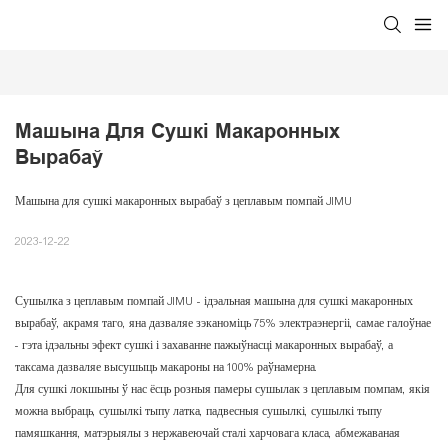
Машына Для Сушкі Макаронных 
Вырабаў
Машына для сушкі макаронных вырабаў з цеплавым помпай JIMU
2023-12-22
Сушылка з цеплавым помпай JIMU - ідэальная машына для сушкі макаронных
вырабаў, акрамя таго, яна дазваляе зэканоміць 75% электраэнергіі, самае галоўнае
- гэта ідэальны эфект сушкі і захаванне пажыўнасці макаронных вырабаў, а
таксама дазваляе высушыць макароны на 100% раўнамерна.
Для сушкі локшыны ў нас ёсць розныя памеры сушылак з цеплавым помпам, якія
можна выбраць, сушылкі тыпу латка, падвесныя сушылкі, сушылкі тыпу
памяшкання, матэрыялы з нержавеючай сталі харчовага класа, абмежаваная