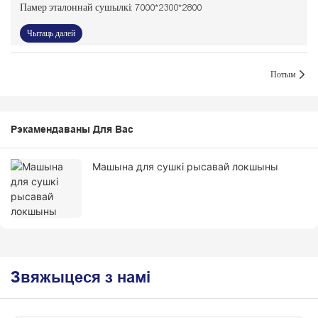
Памер эталоннай сушылкі: 7000*2300*2800
Чытаць далей
Потым
Рэкамендаваны Для Вас
Машына для сушкі рысавай локшыны
Звяжыцеся з намі