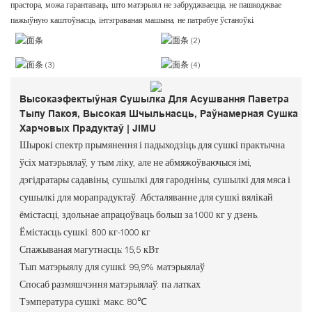
прастора, можа гарантаваць, што матэрыял не забруджваецца, не пашкоджвае
пажыўную каштоўнасць, інтэграваная машына, не патрабуе ўстаноўкі.
Высокаэфектыўная Сушылка Для Асушвання Паветра
Тыпу Пакоя, Высокая Шчыльнасць, Раўнамерная Сушка
Харчовых Прадуктаў | JIMU
Шырокі спектр прымянення і падыходзіць для сушкі практычна
ўсіх матэрыялаў, у тым ліку, але не абмяжоўваючыся імі,
дэгідратары садавіны, сушылкі для гародніны, сушылкі для мяса і
сушылкі для морапрадуктаў. Абсталяванне для сушкі вялікай
ёмістасці, здольнае апрацоўваць больш за 1000 кг у дзень.
Ёмістасць сушкі: 800 кг-1000 кг
Спажываная магутнасць: 15,5 кВт
Тып матэрыялу для сушкі: 99,9% матэрыялаў
Спосаб размяшчэння матэрыялаў: па латках
Тэмпература сушкі: макс. 80℃