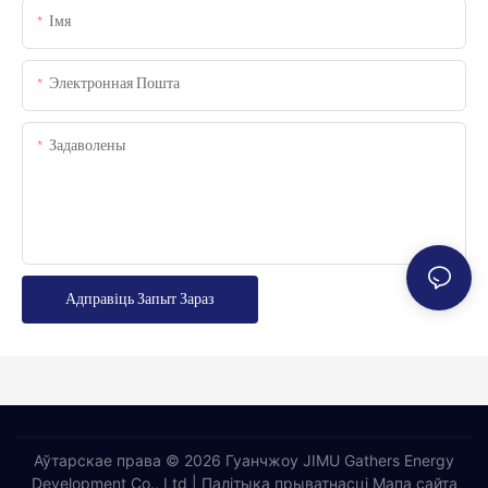
Імя
Электронная Пошта
Задаволены
Адправіць Запыт Зараз
Аўтарскае права © 2026 Гуанчжоу JIMU Gathers Energy
Development Co., Ltd |
Палітыка прыватнасці
Мапа сайта