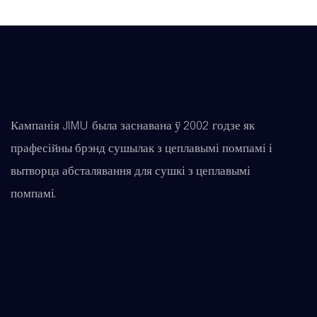
Кампанія JIMU была заснавана ў 2002 годзе як
прафесійны брэнд сушылак з цеплавымі помпамі і
вытворца абсталявання для сушкі з цеплавымі
помпамі.