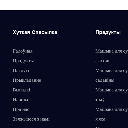
Хуткая Спасылка
Прадукты
Галоўная
Машына для су
Прадукты
фасолі
Паслугі
Машына для су
Прыкладанне
садавіны
Выпадкі
Машына для су
Навіны
траў
Пра нас
Машына для су
Звяжыцеся з намі
мяса