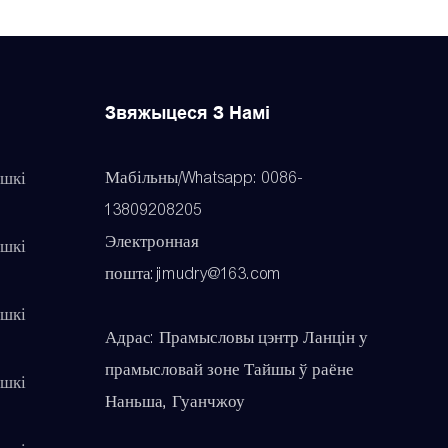
Звяжыцеся З Намі
Мабільны/Whatsapp: 0086-
шкі
13809208205
Электронная
шкі
пошта:jimudry@163.com
шкі
Адрас: Прамысловы цэнтр Ланцін у
прамысловай зоне Тайшы ў раёне
шкі
Наньша, Гуанчжоу