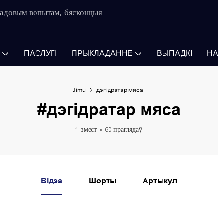
-гадовым вопытам, бясконцыя
ПАСЛУГІ
ПРЫКЛАДАННЕ
ВЫПАДКІ
НА
Jimu
дэгідратар мяса
#дэгідратар мяса
1 змест
60 праглядаў
Відэа
Шорты
Артыкул