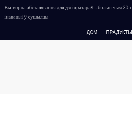
Вытворца абсталявання для дэгідратараў з больш чым 20
інавацыі ў сушылцы
ДОМ
ПРАДУКТЫ