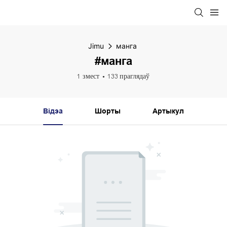
Jimu
манга
#манга
1 змест
133 праглядаў
Відэа
Шорты
Артыкул