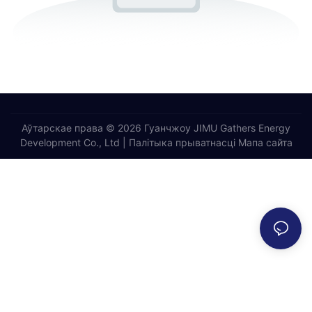
Аўтарскае права © 2026 Гуанчжоу JIMU Gathers Energy
Development Co., Ltd |
Палітыка прыватнасці
Мапа сайта