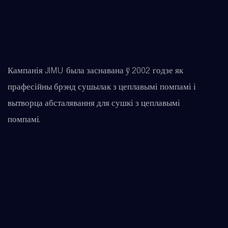
Кампанія JIMU была заснавана ў 2002 годзе як
прафесійны брэнд сушылак з цеплавымі помпамі і
вытворца абсталявання для сушкі з цеплавымі
помпамі.