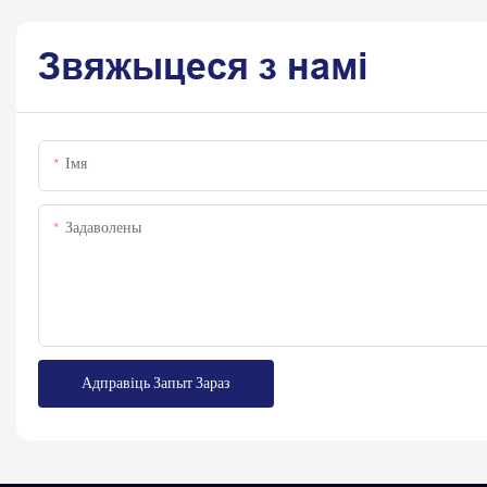
Звяжыцеся з намі
Імя
Задаволены
Адправіць Запыт Зараз