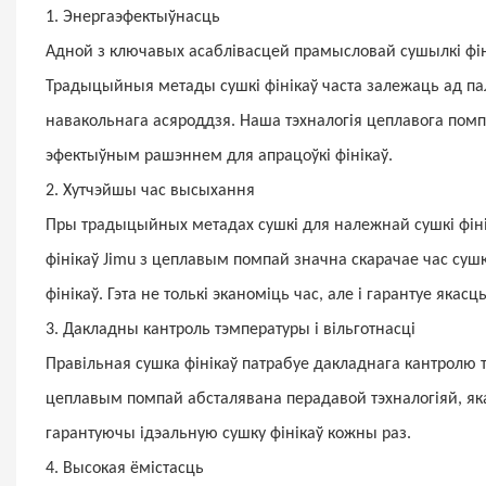
1. Энергаэфектыўнасць
Адной з ключавых асаблівасцей прамысловай сушылкі фін
Традыцыйныя метады сушкі фінікаў часта залежаць ад па
навакольнага асяроддзя. Наша тэхналогія цеплавога помп
эфектыўным рашэннем для апрацоўкі фінікаў.
2. Хутчэйшы час высыхання
Пры традыцыйных метадах сушкі для належнай сушкі фіні
фінікаў Jimu з цеплавым помпай значна скарачае час сушк
фінікаў. Гэта не толькі эканоміць час, але і гарантуе якасц
3. Дакладны кантроль тэмпературы і вільготнасці
Правільная сушка фінікаў патрабуе дакладнага кантролю т
цеплавым помпай абсталявана перадавой тэхналогіяй, як
гарантуючы ідэальную сушку фінікаў кожны раз.
4. Высокая ёмістасць