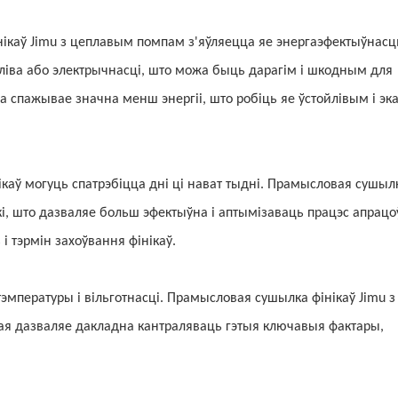
ікаў Jimu з цеплавым помпам з'яўляецца яе энергаэфектыўнасц
ліва або электрычнасці, што можа быць дарагім і шкодным для
а спажывае значна менш энергіі, што робіць яе ўстойлівым і эк
каў могуць спатрэбіцца дні ці нават тыдні. Прамысловая сушыл
і, што дазваляе больш эфектыўна і аптымізаваць працэс апрацо
ь і тэрмін захоўвання фінікаў.
эмпературы і вільготнасці. Прамысловая сушылка фінікаў Jimu з
ая дазваляе дакладна кантраляваць гэтыя ключавыя фактары,