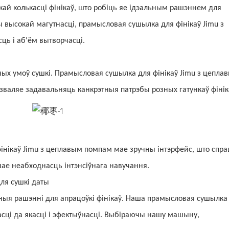
кай колькасці фінікаў, што робіць яе ідэальным рашэннем для
 высокай магутнасці, прамысловая сушылка для фінікаў Jimu з
ь і аб'ём вытворчасці.
ных умоў сушкі. Прамысловая сушылка для фінікаў Jimu з цепла
валяе задавальняць канкрэтныя патрэбы розных гатункаў фінік
інікаў Jimu з цеплавым помпам мае зручны інтэрфейс, што спр
ншае неабходнасць інтэнсіўнага навучання.
ля сушкі даты
ныя рашэнні для апрацоўкі фінікаў. Наша прамысловая сушылка
сці да якасці і эфектыўнасці. Выбіраючы нашу машыну,