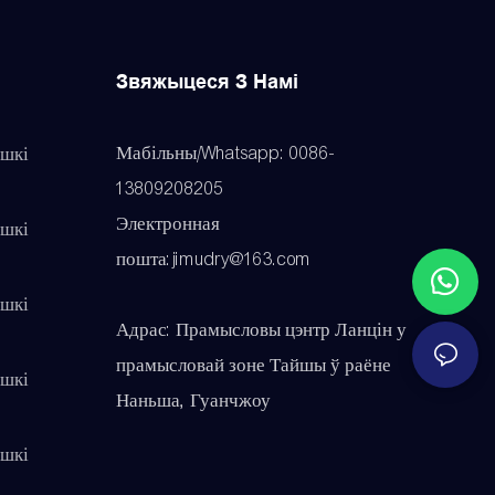
Звяжыцеся З Намі
Мабільны/Whatsapp: 0086-
шкі
13809208205
Электронная
шкі
пошта:jimudry@163.com
шкі
Адрас: Прамысловы цэнтр Ланцін у
прамысловай зоне Тайшы ў раёне
шкі
Наньша, Гуанчжоу
шкі