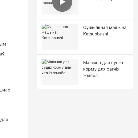
Сушыльная машына
Katsuobushi
вым
аў.
Машына для сушкі
корму для хатніх
жывёл
ашчае
 для