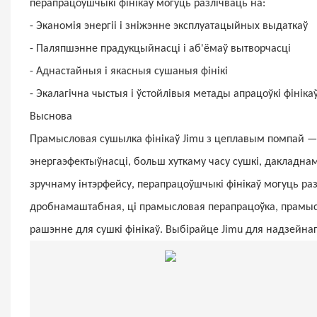
перапрацоўшчыкі фінікаў могуць разлічваць на:
- Эканомія энергіі і зніжэнне эксплуатацыйных выдаткаў
- Паляпшэнне прадукцыйнасці і аб'ёмаў вытворчасці
- Аднастайныя і якасныя сушаныя фінікі
- Экалагічна чыстыя і ўстойлівыя метады апрацоўкі фініка
Выснова
Прамысловая сушылка фінікаў Jimu з цеплавым помпай — г
энергаэфектыўнасці, больш хуткаму часу сушкі, дакладн
зручнаму інтэрфейсу, перапрацоўшчыкі фінікаў могуць раз
дробнамаштабная, ці прамысловая перапрацоўка, прамыс
рашэнне для сушкі фінікаў. Выбірайце Jimu для надзейнага