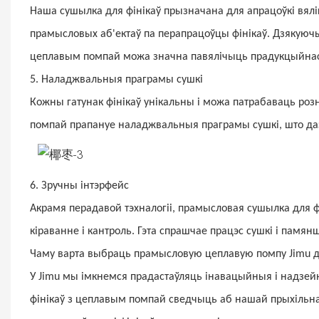
Наша сушылка для фінікаў прызначана для апрацоўкі вялі
прамысловых аб'ектаў па перапрацоўцы фінікаў. Дзякуючы
цеплавым помпай можа значна павялічыць прадукцыйнасц
5. Наладжвальныя праграмы сушкі
Кожны гатунак фінікаў унікальны і можа патрабаваць роз
помпай прапануе наладжвальныя праграмы сушкі, што даз
6. Зручны інтэрфейс
Акрамя перадавой тэхналогіі, прамысловая сушылка для ф
кіраванне і кантроль. Гэта спрашчае працэс сушкі і памя
Чаму варта выбраць прамысловую цеплавую помпу Jimu д
У Jimu мы імкнемся прадастаўляць інавацыйныя і надзей
фінікаў з цеплавым помпай сведчыць аб нашай прыхільна