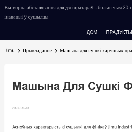
Вытворца абсталявання для дэгідратараў з больш чым 20
інавацыі ў сушылцы
ДОМ
ПРАДУКТЫ
Jimu
Прыкладанне
Машына для сушкі харчовых пр
Машына Для Сушкі Ф
2024-09-30
Асноўныя характарыстыкі сушылкі для фінікаў Jimu Indust