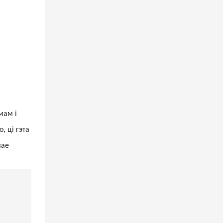
мам і
 ці гэта
шае