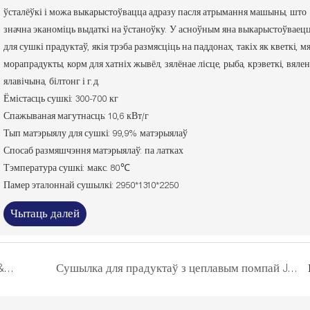
ўсталёўкі і можа выкарыстоўвацца адразу пасля атрымання машыны, што
значна эканоміць выдаткі на ўстаноўку. У асноўным яна выкарыстоўваец
для сушкі прадуктаў, якія трэба размясціць на паддонах, такіх як кветкі, мя
морапрадукты, корм для хатніх жывёл, зялёнае лісце, рыба, крэветкі, вялен
ялавічына, білтонг і г.д.
Ёмістасць сушкі: 300-700 кг
Спажываная магутнасць: 10,6 кВт/г
Тып матэрыялу для сушкі: 99,9% матэрыялаў
Спосаб размяшчэння матэрыялаў: па латках
Тэмпература сушкі: макс. 80℃
Памер эталоннай сушылкі: 2950*1310*2250
Чытаць далей
Сушылка для бялізны &quot;Птушынае гняздо&quot;
Сушылка для прадуктаў з цеплавым помпай Jimu: ідэальная сушка сыру і прэміяльныя вынікі