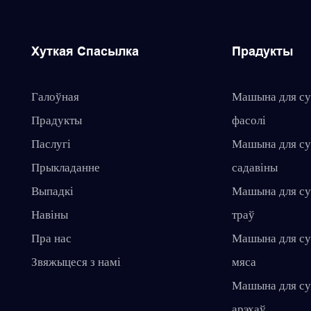
Хуткая Спасылка
Прадукты
Галоўная
Машына для су
Прадукты
фасолі
Паслугі
Машына для су
Прыкладанне
садавіны
Выпадкі
Машына для су
Навіны
траў
Пра нас
Машына для су
Звяжыцеся з намі
мяса
Машына для су
арэхаў