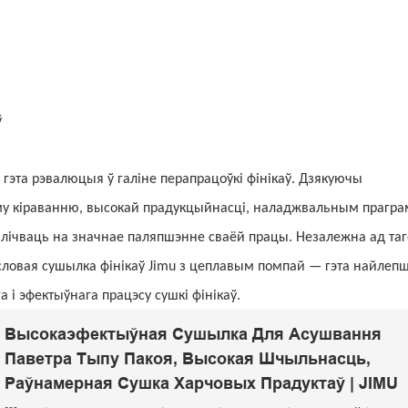
ў
эта рэвалюцыя ў галіне перапрацоўкі фінікаў. Дзякуючы
аму кіраванню, высокай прадукцыйнасці, наладжвальным прагра
лічваць на значнае паляпшэнне сваёй працы. Незалежна ад таго,
ловая сушылка фінікаў Jimu з цеплавым помпай — гэта найлеп
 і эфектыўнага працэсу сушкі фінікаў.
Высокаэфектыўная Сушылка Для Асушвання
Паветра Тыпу Пакоя, Высокая Шчыльнасць,
Раўнамерная Сушка Харчовых Прадуктаў | JIMU