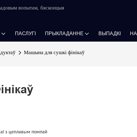
-гадовым вопытам, бясконцыя
ПАСЛУГІ
ПРЫКЛАДАННЕ
ВЫПАДКІ
НА
адуктаў
Машына для сушкі фінікаў
інікаў
rial з цеплавым помпай