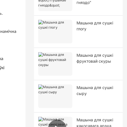
гняздо"
ь.
Машына для сушкі
глогу
анамічна
Машына для сушкі
ка
фруктовай скуры
ўкі
Машына для сушкі
сыру
Машына для сушкі
какосавага арэха