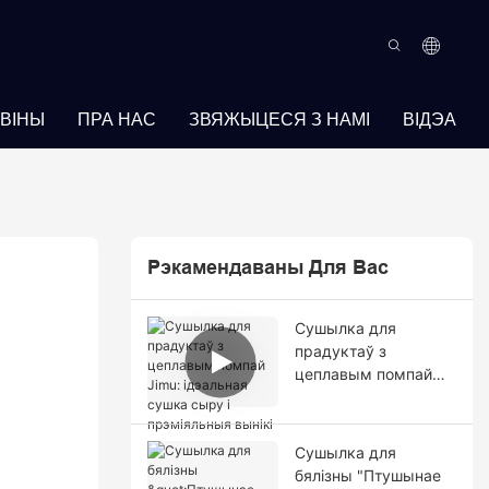
ВІНЫ
ПРА НАС
ЗВЯЖЫЦЕСЯ З НАМІ
ВІДЭА
Рэкамендаваны Для Вас
Сушылка для
прадуктаў з
цеплавым помпай
Jimu: ідэальная
сушка сыру і
прэміяльныя вынікі
Сушылка для
бялізны "Птушынае