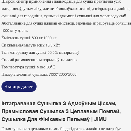
Шырокі спектр прымянення і падыходзіць для сушкі практычна ўсіх
матэрыялаў, у тым ліку, але не абмяжоўваючыся імі, дэгідратары садавіны,
сушылкі для гародніны, сушылкі для мяса і сушылкі для морапрадуктаў.
Абсталяванне для сушкі вялікай ёмістасці, здольнае апрацоўваць больш за
1000 кг у дзень.
Ёмістасць сушкі: 800 кг-1000 кг
Спажываная магутнасць: 15,5 кВт
Тып матэрыялу для сушкі: 99,9% матэрыялаў
Спосаб размяшчэння матэрыялаў: па латках
Тэмпература сушкі: макс. 80℃
Памер эталоннай сушылкі: 7000*2300*2800
Чытаць далей
Інтэграваная Сушылка З Адмоўным Ціскам,
Прамысловая Сушылка З Цеплавым Помпай,
Сушылка Для Фінікавых Пальмаў | JIMU
Гэтая сушылка з цеплавым помпай і дэгідратар садавіны не патрабуе