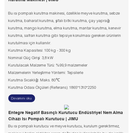
Bu ısı pompalı kurutma makinesi, özellikle meyve kurutma, sebze
kurutma, baharat kurutma, şifalı bitki kurutma, çay yaprağı
kurutma, mango kurutma, elma kurutma, mantar kurutma, kenevir
kurutma, safran kurutma gibi tepsiye konulması gereken ürünlerin
kurutulması için kullanılır.
Kurutma Kapasitesi: 100 kg - 300 kg
Nominal Güç Girişi: 3,8 kW
Kurutulacak Malzeme Türü: %99,9 malzemeler
Malzemelerin Yerleştirme Yöntemi: Tepsilerle
Kurutma Sıcaklığı: Maks. 80℃
Kurutma Odası Ölçüleri (Referans): 1865*1310*2250
Devamını oku
Entegre Negatif Basınçlı Kurutucu Endüstriyel Nem Alma
Cihazı Isı Pompalı Kurutucu | JIMU
Bu ısı pompalı kurutucu ve meyve kurutucu, kurulum gerektirmez,