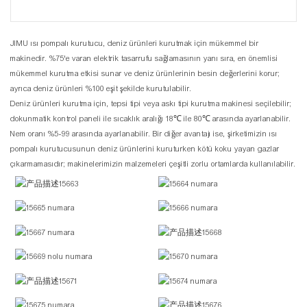
JIMU ısı pompalı kurutucu, deniz ürünleri kurutmak için mükemmel bir
makinedir. %75'e varan elektrik tasarrufu sağlamasının yanı sıra, en önemlisi
mükemmel kurutma etkisi sunar ve deniz ürünlerinin besin değerlerini korur;
ayrıca deniz ürünleri %100 eşit şekilde kurutulabilir.
Deniz ürünleri kurutma için, tepsi tipi veya askı tipi kurutma makinesi seçilebilir;
dokunmatik kontrol paneli ile sıcaklık aralığı 18℃ ile 80℃ arasında ayarlanabilir.
Nem oranı %5-99 arasında ayarlanabilir. Bir diğer avantajı ise, şirketimizin ısı
pompalı kurutucusunun deniz ürünlerini kuruturken kötü koku yayan gazlar
çıkarmamasıdır; makinelerimizin malzemeleri çeşitli zorlu ortamlarda kullanılabilir.