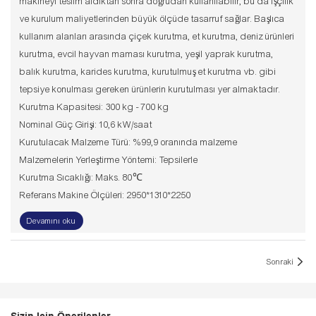
makineyi teslim aldıktan sonra doğrudan kullanılabilir, bu da işçilik
ve kurulum maliyetlerinden büyük ölçüde tasarruf sağlar. Başlıca
kullanım alanları arasında çiçek kurutma, et kurutma, deniz ürünleri
kurutma, evcil hayvan maması kurutma, yeşil yaprak kurutma,
balık kurutma, karides kurutma, kurutulmuş et kurutma vb. gibi
tepsiye konulması gereken ürünlerin kurutulması yer almaktadır.
Kurutma Kapasitesi: 300 kg - 700 kg
Nominal Güç Girişi: 10,6 kW/saat
Kurutulacak Malzeme Türü: %99,9 oranında malzeme
Malzemelerin Yerleştirme Yöntemi: Tepsilerle
Kurutma Sıcaklığı: Maks. 80℃
Referans Makine Ölçüleri: 2950*1310*2250
Devamını oku
Sonraki