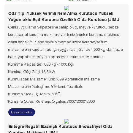
Oda Tipi Yüksek Verimli Nem Alma Kurutucu Yüksek
Yoğunluklu Eşit Kurutma Özellikli Gıda Kurutucu |JIMU
Geniş uygulama yelpazesine sahip olup, meyve kurutucu, sebze
kurutucu, et kurutma makinesi ve deniz ürünleri kurutma makinesi
dahil ancak bunlarla sınırlı olmamak üzere neredeyse tüm
malzemelerin kurutulması için uygundur. Günde 1.000 kg'dan fazla
işlem yapabilen büyük kapasiteli kurutma ekipmanıdır.
Kurutma Kapasitesi: 800 kg - 1000 kg
Nominal Güç Girişi: 15,5 kW
Kurutulacak Malzeme Türü: %99,9 oranında malzeme
Malzemelerin Yerleştirme Yöntemi: Tepsilerle
Kurutma Sıcaklığı: Maks. 80℃
Kurutma Odası Referans Ölçüleri: 7000*2300*2800
Devamını oku
Entegre Negatif Basınçlı Kurutucu Endüstriyel Gıda
Kurutma Makinesi | JIMU