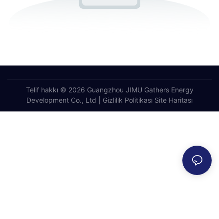
Telif hakkı © 2026 Guangzhou JIMU Gathers Energy
Development Co., Ltd |
Gizlilik Politikası
Site Haritası