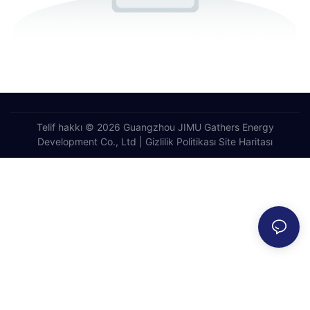
Telif hakkı © 2026 Guangzhou JIMU Gathers Energy
Development Co., Ltd |
Gizlilik Politikası
Site Haritası