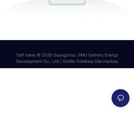
Telif hakkı © 2026 Guangzhou JIMU Gathers Energy
Development Co., Ltd |
Gizlilik Politikası
Site Haritası