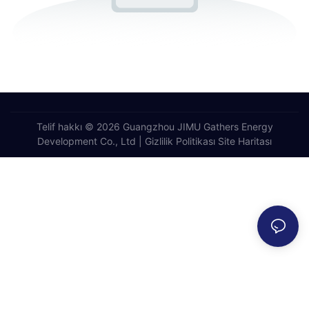
Telif hakkı © 2026 Guangzhou JIMU Gathers Energy
Development Co., Ltd |
Gizlilik Politikası
Site Haritası