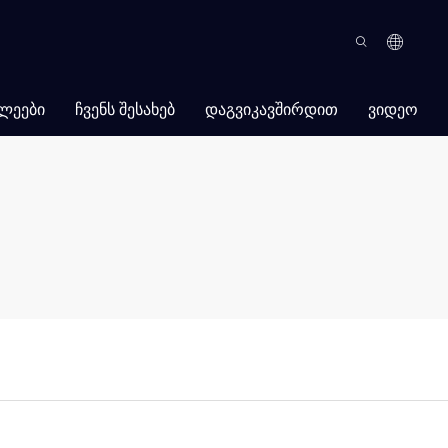
ᲚᲔᲔᲑᲘ
ᲩᲕᲔᲜᲡ ᲨᲔᲡᲐᲮᲔᲑ
ᲓᲐᲒᲕᲘᲙᲐᲕᲨᲘᲠᲓᲘᲗ
ᲕᲘᲓᲔᲝ