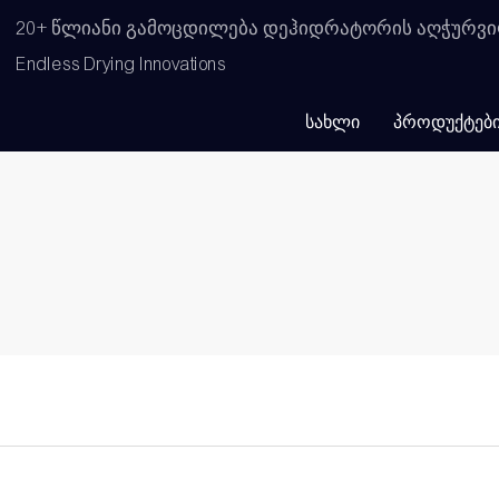
20+ წლიანი გამოცდილება დეჰიდრატორის აღჭურვი
Endless Drying Innovations
ᲡᲐᲮᲚᲘ
ᲞᲠᲝᲓᲣᲥᲢᲔᲑ