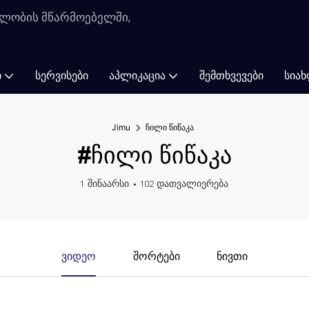
ლობის მწარმოებელში,
Ი
ᲡᲔᲠᲕᲘᲡᲔᲑᲘ
ᲐᲞᲚᲘᲙᲐᲪᲘᲐ
ᲨᲔᲛᲗᲮᲕᲔᲕᲔᲑᲘ
ᲡᲘᲐᲮ
Jimu
ჩილი წიწაკა
#ჩილი წიწაკა
1 შინაარსი
102 დათვალიერება
Ვიდეო
Შორტები
Ნივთი