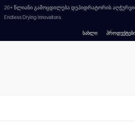
20+ წლიანი გამოცდილება დეჰიდრატორის აღჭურვი
Endless Drying Innovations
ᲡᲐᲮᲚᲘ
ᲞᲠᲝᲓᲣᲥᲢᲔᲑ