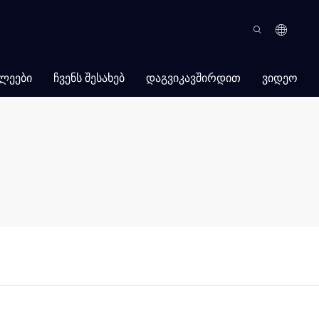
ᲚᲔᲔᲑᲘ
ᲩᲕᲔᲜᲡ ᲨᲔᲡᲐᲮᲔᲑ
ᲓᲐᲒᲕᲘᲙᲐᲕᲨᲘᲠᲓᲘᲗ
ᲕᲘᲓᲔᲝ