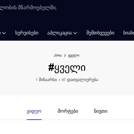
ლობის მწარმოებელში,
Ი
ᲡᲔᲠᲕᲘᲡᲔᲑᲘ
ᲐᲞᲚᲘᲙᲐᲪᲘᲐ
ᲨᲔᲛᲗᲮᲕᲔᲕᲔᲑᲘ
ᲡᲘᲐᲮ
Jimu
ყველი
#ყველი
1 შინაარსი
97 დათვალიერება
Ვიდეო
Შორტები
Ნივთი